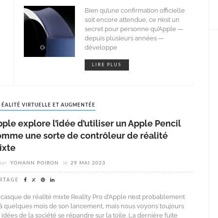
Bien qu’une confirmation officielle
soit encore attendue, ce n’est un
secret pour personne qu’Apple —
depuis plusieurs années —
développe
LIRE PLUS
RÉALITÉ VIRTUELLE ET AUGMENTÉE
ple explore l’idée d’utiliser un Apple Pencil
omme une sorte de contrôleur de réalité
ixte
par
YOHANN POIRON
le
29 MAI 2023
RTAGE
 casque de réalité mixte Reality Pro d’Apple n’est probablement
’à quelques mois de son lancement, mais nous voyons toujours
 idées de la société se répandre sur la toile. La dernière fuite