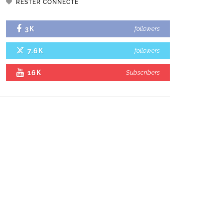
RESTER CONNECTÉ
3K
followers
7.6K
followers
16K
Subscribers