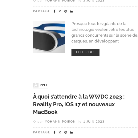
par
YOHANN POIRON
le
3 JUIN 2023
PARTAGE
Presque tous les géants de la
technologie veulent être les plus
grands concurrents sur la scène de
casques, en développant
LIRE PLUS
APPLE
À quoi s’attendre à la WWDC 2023 :
Reality Pro, iOS 17 et nouveaux
MacBook
par
YOHANN POIRON
le
1 JUIN 2023
PARTAGE