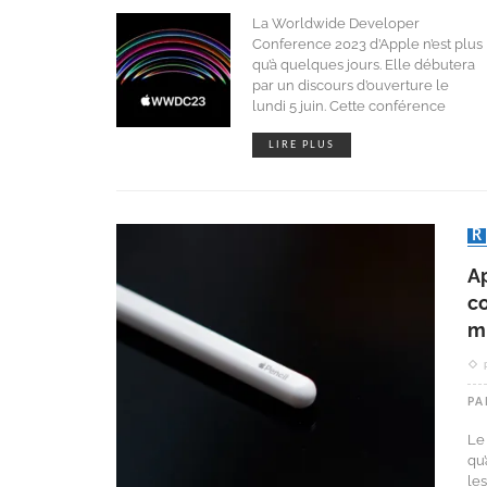
La Worldwide Developer
Conference 2023 d’Apple n’est plus
qu’à quelques jours. Elle débutera
par un discours d’ouverture le
lundi 5 juin. Cette conférence
LIRE PLUS
Ap
c
m
PA
Le
qu
les