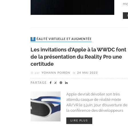
mo
RÉALITÉ VIRTUELLE ET AUGMENTÉE
Les invitations d’Apple à la WWDC font
de la présentation du Reality Pro une
certitude
par
YOHANN POIRON
le
24 MAI 2023
PARTAGE
Apple devrait dévoiler son très
attendu casque de réalité mixte
AR/VR le 5 juin, jour d’ouverture de
la conférence des développeurs
LIRE PLUS