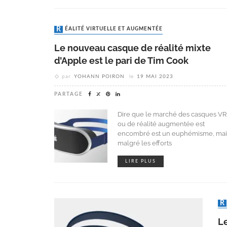
RÉALITÉ VIRTUELLE ET AUGMENTÉE
Le nouveau casque de réalité mixte
d’Apple est le pari de Tim Cook
par
YOHANN POIRON
le
19 MAI 2023
PARTAGE
Dire que le marché des casques VR
ou de réalité augmentée est
encombré est un euphémisme, mai
malgré les efforts
LIRE PLUS
Le