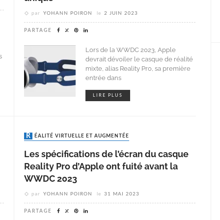
par
YOHANN POIRON
le
2 JUIN 2023
PARTAGE
Lors de la WWDC 2023, Apple
s
devrait dévoiler le casque de réalité
mixte, alias Reality Pro, sa première
entrée dans
LIRE PLUS
RÉALITÉ VIRTUELLE ET AUGMENTÉE
Les spécifications de l’écran du casque
Reality Pro d’Apple ont fuité avant la
WWDC 2023
par
YOHANN POIRON
le
31 MAI 2023
PARTAGE