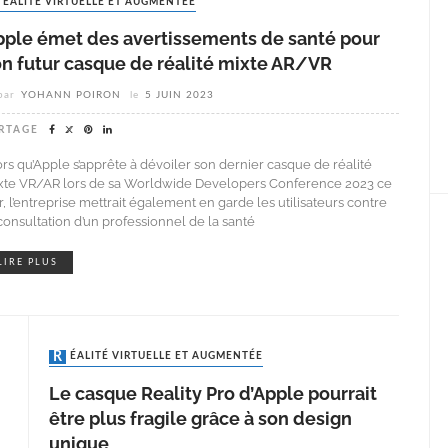
RÉALITÉ VIRTUELLE ET AUGMENTÉE
pple émet des avertissements de santé pour
on futur casque de réalité mixte AR/VR
par
YOHANN POIRON
le
5 JUIN 2023
RTAGE
ors qu’Apple s’apprête à dévoiler son dernier casque de réalité
xte VR/AR lors de sa Worldwide Developers Conference 2023 ce
r, l’entreprise mettrait également en garde les utilisateurs contre
 consultation d’un professionnel de la santé
LIRE PLUS
RÉALITÉ VIRTUELLE ET AUGMENTÉE
Le casque Reality Pro d’Apple pourrait
être plus fragile grâce à son design
unique