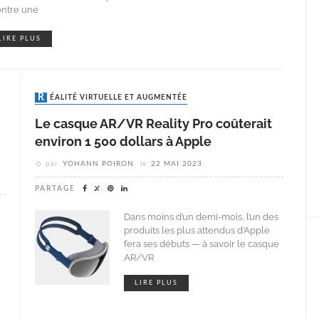
ntre une
LIRE PLUS
RÉALITÉ VIRTUELLE ET AUGMENTÉE
Le casque AR/VR Reality Pro coûterait
environ 1 500 dollars à Apple
par
YOHANN POIRON
le
22 MAI 2023
PARTAGE
Dans moins d’un demi-mois, l’un des
produits les plus attendus d’Apple
fera ses débuts — à savoir le casque
AR/VR
LIRE PLUS