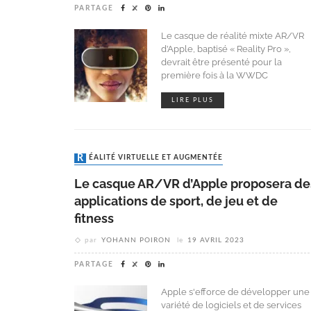
PARTAGE
Le casque de réalité mixte AR/VR
d’Apple, baptisé « Reality Pro »,
devrait être présenté pour la
première fois à la WWDC
LIRE PLUS
RÉALITÉ VIRTUELLE ET AUGMENTÉE
Le casque AR/VR d’Apple proposera de
applications de sport, de jeu et de
fitness
par
YOHANN POIRON
le
19 AVRIL 2023
PARTAGE
Apple s'efforce de développer une
variété de logiciels et de services