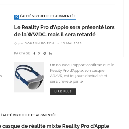
RÉALITÉ VIRTUELLE ET AUGMENTÉE
Le Reality Pro d’Apple sera présenté lors
de la WWDC, mais il sera retardé
par
YOHANN POIRON
le
15 MAI 2023
PARTAGE
Un nouveau rapport confirme que le
Reality Pro d’Apple, son casque
s
AR/VR, est toujours d’actualité et
serait révélé par le
LIRE PLUS
RÉALITÉ VIRTUELLE ET AUGMENTÉE
 casque de réalité mixte Reality Pro d’Apple