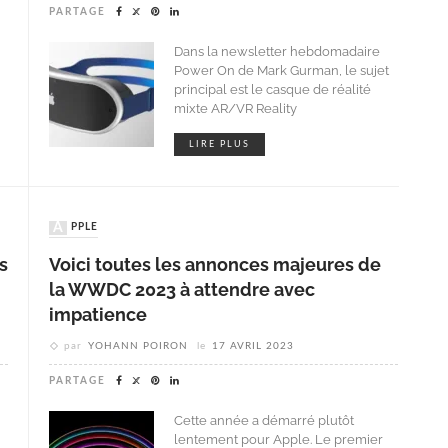
PARTAGE
Dans la newsletter hebdomadaire
Power On de Mark Gurman, le sujet
principal est le casque de réalité
mixte AR/VR Reality
LIRE PLUS
APPLE
s
Voici toutes les annonces majeures de
la WWDC 2023 à attendre avec
impatience
par
YOHANN POIRON
le
17 AVRIL 2023
PARTAGE
Cette année a démarré plutôt
lentement pour Apple. Le premier