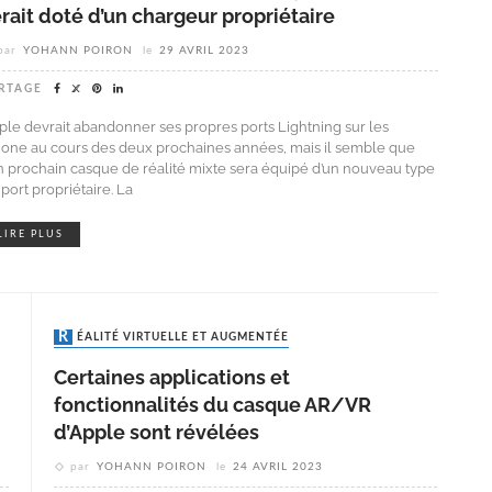
rait doté d’un chargeur propriétaire
par
YOHANN POIRON
le
29 AVRIL 2023
RTAGE
ple devrait abandonner ses propres ports Lightning sur les
hone au cours des deux prochaines années, mais il semble que
n prochain casque de réalité mixte sera équipé d’un nouveau type
port propriétaire. La
LIRE PLUS
RÉALITÉ VIRTUELLE ET AUGMENTÉE
Certaines applications et
fonctionnalités du casque AR/VR
d’Apple sont révélées
par
YOHANN POIRON
le
24 AVRIL 2023