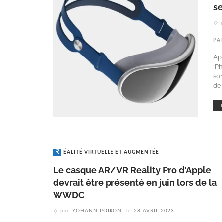
se
PA
Ap
iP
so
de 
RÉALITÉ VIRTUELLE ET AUGMENTÉE
Le casque AR/VR Reality Pro d’Apple
devrait être présenté en juin lors de la
WWDC
par
YOHANN POIRON
le
28 AVRIL 2023