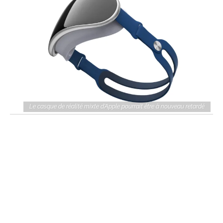
Le casque de réalité mixte d'Apple pourrait être à nouveau retardé