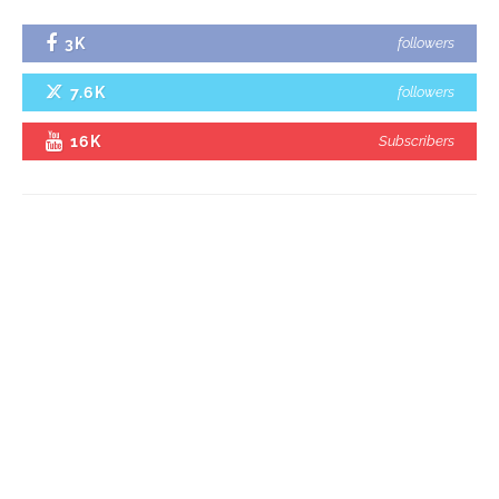
3K
followers
7.6K
followers
16K
Subscribers