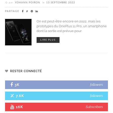
par
YOHANN POIRON
le
13 SEPTEMBRE 2022
PARTAGE
On est peut-être encore en 2022, mais les
prototypes du OnePlus 11 Pro, un smartphone
dont la sortie est prévue pour
LIRE PLUS
RESTER CONNECTÉ
3K
followers
7.6K
followers
16K
Subscribers