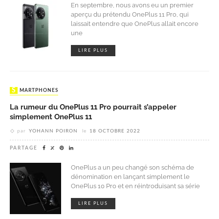
En septembre, nous avons eu un premier
aperçu du prétendu OnePlus 11 Pro, qui
laissait entendre que OnePlus allait encore
une
LIRE PLUS
SMARTPHONES
La rumeur du OnePlus 11 Pro pourrait s’appeler
simplement OnePlus 11
par
YOHANN POIRON
le
18 OCTOBRE 2022
PARTAGE
OnePlus a un peu changé son schéma de
dénomination en lançant simplement le
OnePlus 10 Pro et en réintroduisant sa série
LIRE PLUS