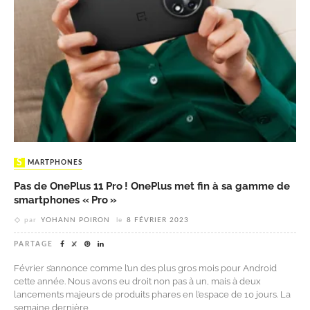
SMARTPHONES
Pas de OnePlus 11 Pro ! OnePlus met fin à sa gamme de
smartphones « Pro »
par
YOHANN POIRON
le
8 FÉVRIER 2023
PARTAGE
Février s’annonce comme l’un des plus gros mois pour Android
cette année. Nous avons eu droit non pas à un, mais à deux
lancements majeurs de produits phares en l’espace de 10 jours. La
semaine dernière,