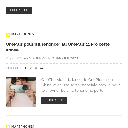
LIRE PLUS
SMARTPHONES
OnePlus pourrait renoncer au OnePlus 11 Pro cette
année
par
YOHANN POIRON
le
9 JANVIER 2023
PARTAGE
OnePlus vient de lancer le OnePlus 11 en
Chine, avec une sortie mondiale prévue pour
le 7 février. Le smartphone ne porte
LIRE PLUS
SMARTPHONES