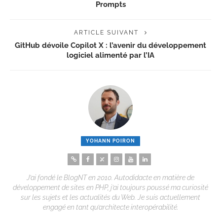
Prompts
ARTICLE SUIVANT
GitHub dévoile Copilot X : l’avenir du développement
logiciel alimenté par l’IA
YOHANN POIRON
J’ai fondé le BlogNT en 2010. Autodidacte en matière de
développement de sites en PHP, j’ai toujours poussé ma curiosité
sur les sujets et les actualités du Web. Je suis actuellement
engagé en tant qu’architecte interopérabilité.