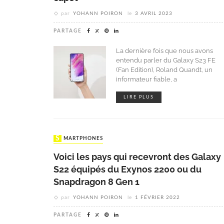
par
YOHANN POIRON
le
3 AVRIL 2023
PARTAGE
La dernière fois que nous avons
entendu parler du Galaxy S23 FE
(Fan Edition), Roland Quandt, un
informateur fiable, a
LIRE PLUS
SMARTPHONES
Voici les pays qui recevront des Galaxy
S22 équipés du Exynos 2200 ou du
Snapdragon 8 Gen 1
par
YOHANN POIRON
le
1 FÉVRIER 2022
PARTAGE