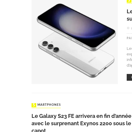
Le
s
PA
Le
ex
in
d’
SMARTPHONES
Le Galaxy S23 FE arrivera en fin d’année
avec le surprenant Exynos 2200 sous le
capot