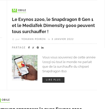
MOBILE
Le Exynos 2200, le Snapdragon 8 Gen 1
et le MediaTek Dimensity 9000 peuvent
tous surchauffer !
par
YOHANN POIRON
le
3 JANVIER 2022
PARTAGE
Vous vous souvenez de cette année
(2015) où tout le monde ne parlait
que de la surchauffe du chipset
Snapdragon 810
LIRE PLUS
MOBILE