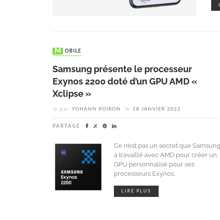
MOBILE
Samsung présente le processeur
Exynos 2200 doté d’un GPU AMD «
Xclipse »
par
YOHANN POIRON
le
18 JANVIER 2022
PARTAGE
Ce n’est pas un secret que Samsun
a travaillé avec AMD pour créer un
GPU personnalisé pour ses
processeurs Exynos,
LIRE PLUS