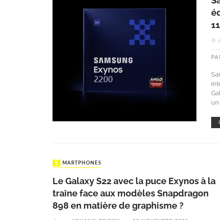
S
é
11
PA
Sa
in
Ga
un
SMARTPHONES
Le Galaxy S22 avec la puce Exynos à la
traîne face aux modèles Snapdragon
898 en matière de graphisme ?