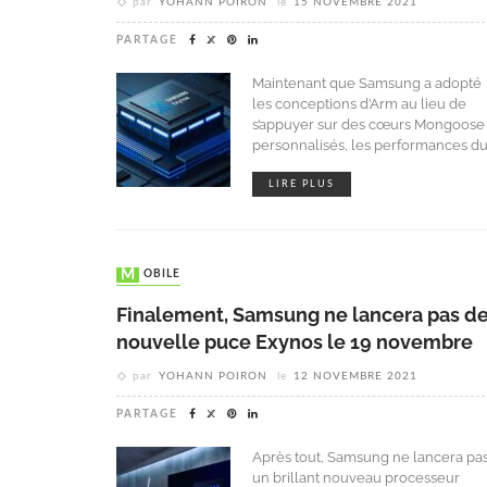
par
YOHANN POIRON
le
15 NOVEMBRE 2021
PARTAGE
Maintenant que Samsung a adopté
les conceptions d’Arm au lieu de
s’appuyer sur des cœurs Mongoose
personnalisés, les performances d
LIRE PLUS
MOBILE
Finalement, Samsung ne lancera pas d
nouvelle puce Exynos le 19 novembre
par
YOHANN POIRON
le
12 NOVEMBRE 2021
PARTAGE
Après tout, Samsung ne lancera pa
un brillant nouveau processeur