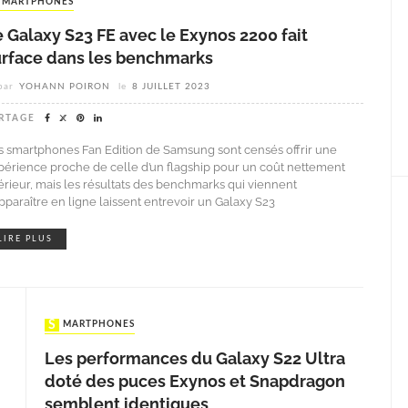
SMARTPHONES
 Galaxy S23 FE avec le Exynos 2200 fait
urface dans les benchmarks
par
YOHANN POIRON
le
8 JUILLET 2023
RTAGE
s smartphones Fan Edition de Samsung sont censés offrir une
périence proche de celle d’un flagship pour un coût nettement
férieur, mais les résultats des benchmarks qui viennent
apparaître en ligne laissent entrevoir un Galaxy S23
LIRE PLUS
SMARTPHONES
Les performances du Galaxy S22 Ultra
doté des puces Exynos et Snapdragon
semblent identiques