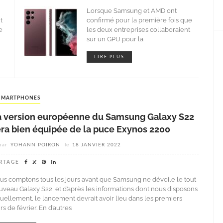
Lorsque Samsung et AMD ont
t
confirmé pour la première fois que
e
les deux entreprises collaboraient
sur un GPU pour la
LIRE PLUS
SMARTPHONES
a version européenne du Samsung Galaxy S22
era bien équipée de la puce Exynos 2200
par
YOHANN POIRON
le
18 JANVIER 2022
RTAGE
us comptons tous les jours avant que Samsung ne dévoile le tout
uveau Galaxy S22, et d’après les informations dont nous disposons
tuellement, le lancement devrait avoir lieu dans les premiers
rs de février. En d’autres