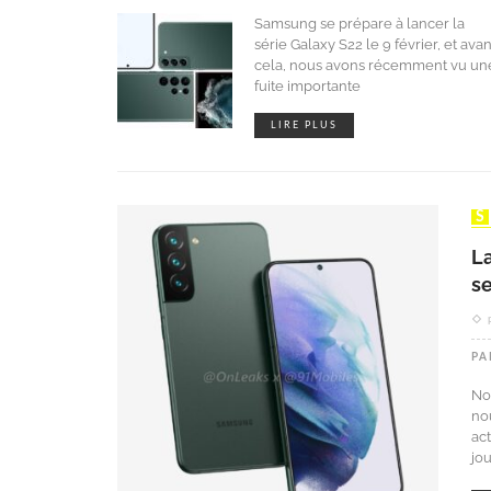
Samsung se prépare à lancer la
série Galaxy S22 le 9 février, et avan
cela, nous avons récemment vu un
fuite importante
LIRE PLUS
L
s
PA
No
no
ac
jou