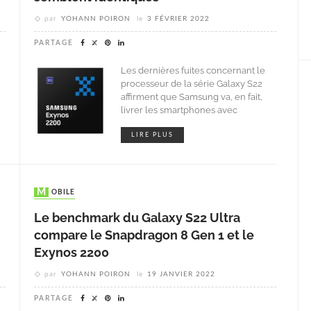
par
YOHANN POIRON
le
3 FÉVRIER 2022
PARTAGE
Les dernières fuites concernant le
processeur de la série Galaxy S22
affirment que Samsung va, en fait,
livrer les smartphones avec
LIRE PLUS
MOBILE
Le benchmark du Galaxy S22 Ultra
compare le Snapdragon 8 Gen 1 et le
Exynos 2200
par
YOHANN POIRON
le
19 JANVIER 2022
PARTAGE