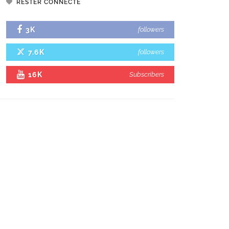
RESTER CONNECTÉ
3K
followers
7.6K
followers
16K
Subscribers