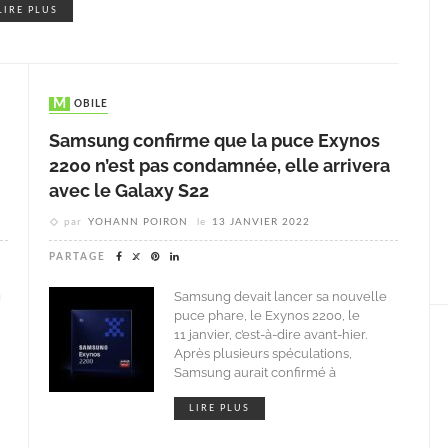
LIRE PLUS
MOBILE
Samsung confirme que la puce Exynos
2200 n’est pas condamnée, elle arrivera
avec le Galaxy S22
par
YOHANN POIRON
le
13 JANVIER 2022
PARTAGE
g
Samsung devait lancer sa nouvelle
puce phare, le Exynos 2200, le
11 janvier, c’est-à-dire avant-hier.
Après plusieurs spéculations,
Samsung aurait confirmé à
LIRE PLUS