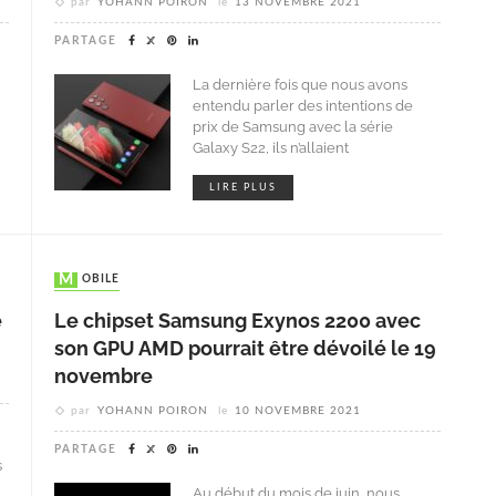
par
YOHANN POIRON
le
13 NOVEMBRE 2021
PARTAGE
La dernière fois que nous avons
entendu parler des intentions de
prix de Samsung avec la série
u
Galaxy S22, ils n’allaient
LIRE PLUS
MOBILE
e
Le chipset Samsung Exynos 2200 avec
son GPU AMD pourrait être dévoilé le 19
novembre
par
YOHANN POIRON
le
10 NOVEMBRE 2021
PARTAGE
s
Au début du mois de juin, nous