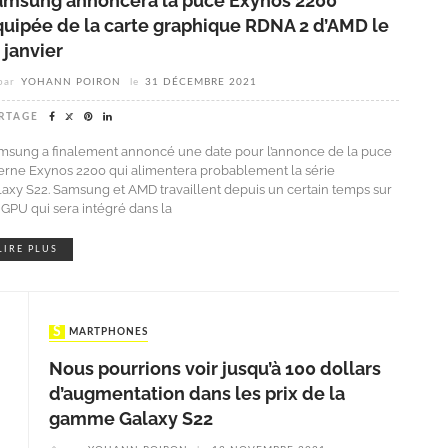
amsung annoncera la puce Exynos 2200
quipée de la carte graphique RDNA 2 d’AMD le
 janvier
par
YOHANN POIRON
le
31 DÉCEMBRE 2021
RTAGE
msung a finalement annoncé une date pour l’annonce de la puce
terne Exynos 2200 qui alimentera probablement la série
laxy S22. Samsung et AMD travaillent depuis un certain temps sur
 GPU qui sera intégré dans la
LIRE PLUS
SMARTPHONES
Nous pourrions voir jusqu’à 100 dollars
d’augmentation dans les prix de la
gamme Galaxy S22