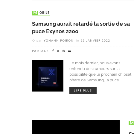
MOBILE
Samsung aurait retardé la sortie de sa
puce Exynos 2200
par
YOHANN POIRON
le
13 JANVIER 2022
PARTAGE
Le mois dernier, nous avons
entendu des rumeurs sur la
possibilité que le prochain chipset
phare de Samsung, la puce
LIRE PLUS