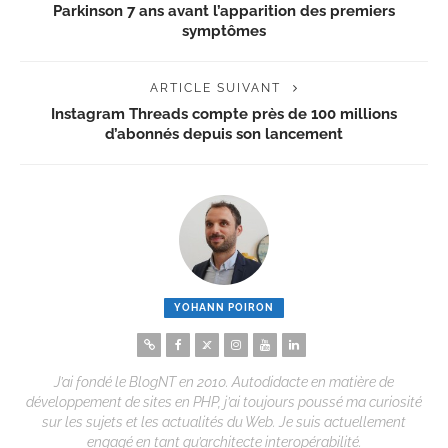
Parkinson 7 ans avant l’apparition des premiers
symptômes
ARTICLE SUIVANT
Instagram Threads compte près de 100 millions
d’abonnés depuis son lancement
YOHANN POIRON
J’ai fondé le BlogNT en 2010. Autodidacte en matière de
développement de sites en PHP, j’ai toujours poussé ma curiosité
sur les sujets et les actualités du Web. Je suis actuellement
engagé en tant qu’architecte interopérabilité.