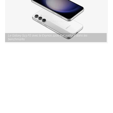
Le Galaxy S23 FE avec le Exynos 2200 fait surface dans les
benchmarks