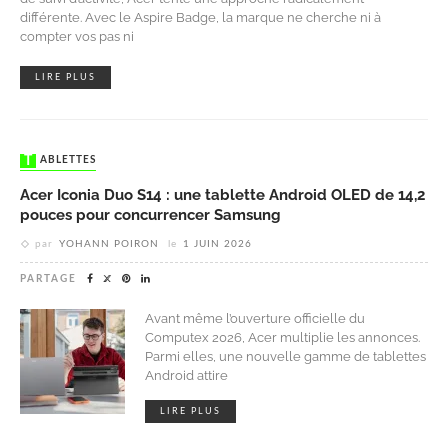
différente. Avec le Aspire Badge, la marque ne cherche ni à
compter vos pas ni
LIRE PLUS
TABLETTES
Acer Iconia Duo S14 : une tablette Android OLED de 14,2
pouces pour concurrencer Samsung
par
YOHANN POIRON
le
1 JUIN 2026
PARTAGE
Avant même l’ouverture officielle du
Computex 2026, Acer multiplie les annonces.
Parmi elles, une nouvelle gamme de tablettes
Android attire
LIRE PLUS