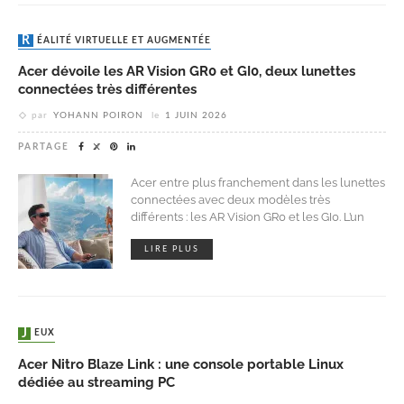
RÉALITÉ VIRTUELLE ET AUGMENTÉE
Acer dévoile les AR Vision GR0 et GI0, deux lunettes
connectées très différentes
par
YOHANN POIRON
le
1 JUIN 2026
PARTAGE
Acer entre plus franchement dans les lunettes
connectées avec deux modèles très
différents : les AR Vision GR0 et les GI0. L’un
LIRE PLUS
JEUX
Acer Nitro Blaze Link : une console portable Linux
dédiée au streaming PC