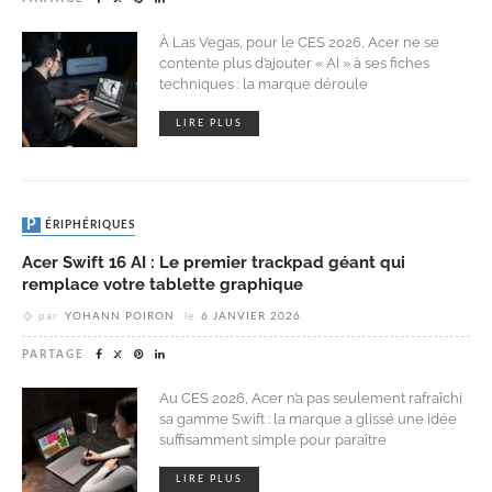
À Las Vegas, pour le CES 2026, Acer ne se
contente plus d’ajouter « AI » à ses fiches
techniques : la marque déroule
LIRE PLUS
PÉRIPHÉRIQUES
Acer Swift 16 AI : Le premier trackpad géant qui
remplace votre tablette graphique
par
YOHANN POIRON
le
6 JANVIER 2026
PARTAGE
Au CES 2026, Acer n’a pas seulement rafraîchi
sa gamme Swift : la marque a glissé une idée
suffisamment simple pour paraître
LIRE PLUS