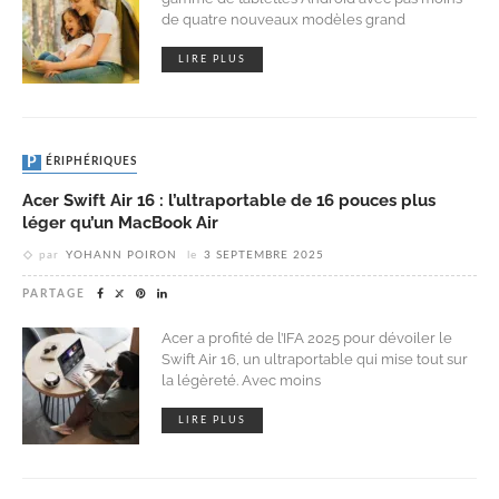
de quatre nouveaux modèles grand
LIRE PLUS
PÉRIPHÉRIQUES
Acer Swift Air 16 : l’ultraportable de 16 pouces plus
léger qu’un MacBook Air
par
YOHANN POIRON
le
3 SEPTEMBRE 2025
PARTAGE
Acer a profité de l’IFA 2025 pour dévoiler le
Swift Air 16, un ultraportable qui mise tout sur
la légèreté. Avec moins
LIRE PLUS