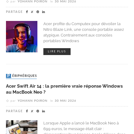
par
YOHANN POIRON
le
30 MAI 2026
PARTAGE
Acer profite du Computex pour dévoiler la
Nitro Blaze Link, une console portable assez
atypique. Contrairement aux consoles
portables Windows
LIRE PLUS
PÉRIPHÉRIQUES
Acer Swift Air 14 : la première vraie réponse Windows
au MacBook Neo ?
par
YOHANN POIRON
le
30 MAI 2026
PARTAGE
Lorsque Apple a lancé le MacBook Neo à
699 euros, le message était clair :