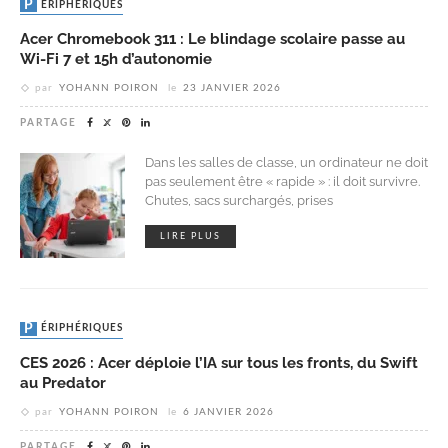
PÉRIPHÉRIQUES
Acer Chromebook 311 : Le blindage scolaire passe au
Wi-Fi 7 et 15h d’autonomie
par
YOHANN POIRON
le
23 JANVIER 2026
PARTAGE
Dans les salles de classe, un ordinateur ne doit
pas seulement être « rapide » : il doit survivre.
Chutes, sacs surchargés, prises
LIRE PLUS
PÉRIPHÉRIQUES
CES 2026 : Acer déploie l’IA sur tous les fronts, du Swift
au Predator
par
YOHANN POIRON
le
6 JANVIER 2026
PARTAGE