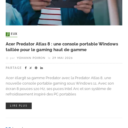
JEUX
Acer Predator Atlas 8 : une console portable Windows
taillée pour le gaming haut de gamme
par
YOHANN POIRON
le
29 MAI 2026
PARTAGE
Acer élargit sa gamme Predator avec la Predator Atlas 8, une
nouvelle console portable gaming sous Windows 11. Avec son
écran 8 pouces 120 Hz, ses puces Intel Arc et son système de
refroidissement inspiré des PC portables
LIRE PLUS