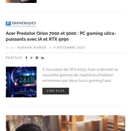
PÉRIPHÉRIQUES
Acer Predator Orion 7000 et 5000 : PC gaming ultra-
puissants avec IA et RTX 5090
par
YOHANN POIRON
le
4 SEPTEMBRE 2025
PARTAGE
À l’occasion de l’IFA 2025, Acer a dévoilé sa
nouvelle gamme de machines Predator,
emmenée par deux tours gaming haut
LIRE PLUS