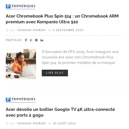
PÉRIPHÉRIQUES
Acer Chromebook Plus Spin 514 : un Chromebook ARM
premium avec Kompanio Ultra 910
par
YOHANN POIRON
le
3 SEPTEMBRE 2025
PARTAGE
À l’occasion de l’IFA 2025, Acer inaugure une
nouvelle ère avec son Chromebook Plus
Spin 514, le premier modèle de la marque
LIRE PLUS
PÉRIPHÉRIQUES
Acer dévoile un boîtier Google TV 4K ultra-connecté
avec ports à gogo
par
YOHANN POIRON
le
30 AOÛT 2025