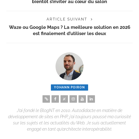
bientôt s’inviter au cœur du salon
ARTICLE SUIVANT
Waze ou Google Maps ? La meilleure solution en 2026
est finalement d’utiliser les deux
YOHANN POIRON
J’ai fondé le BlogNT en 2010. Autodidacte en matière de
développement de sites en PHP, j’ai toujours poussé ma curiosité
sur les sujets et les actualités du Web. Je suis actuellement
engagé en tant qu’architecte interopérabilité.