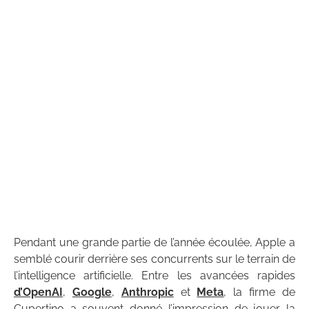
Pendant une grande partie de l’année écoulée, Apple a
semblé courir derrière ses concurrents sur le terrain de
l’intelligence artificielle. Entre les avancées rapides
d’OpenAI
,
Google
,
Anthropic
et
Meta
, la firme de
Cupertino a souvent donné l’impression de jouer la