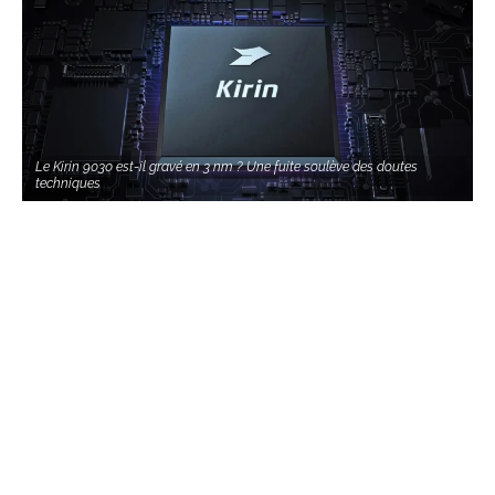
Le Kirin 9030 est-il gravé en 3 nm ? Une fuite soulève des doutes
techniques