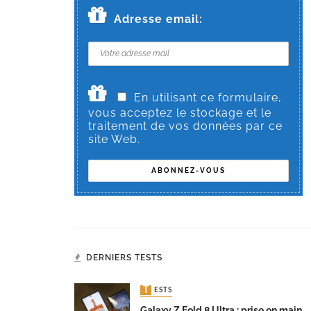
Adresse email:
En utilisant ce formulaire,
vous acceptez le stockage et le
traitement de vos données par ce
site Web.
DERNIERS TESTS
TESTS
Galaxy Z Fold 8 Ultra : prise en main