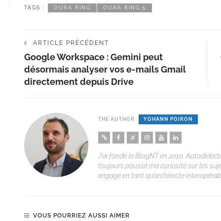
TAGS :
OURA RING
OURA RING 5
ARTICLE PRÉCÉDENT
Google Workspace : Gemini peut
désormais analyser vos e-mails Gmail
directement depuis Drive
THE AUTHOR
YOHANN POIRON
J’ai fondé le BlogNT en 2010. Autodidacte
toujours poussé ma curiosité sur les suj
engagé en tant qu’architecte interopérabi
VOUS POURRIEZ AUSSI AIMER