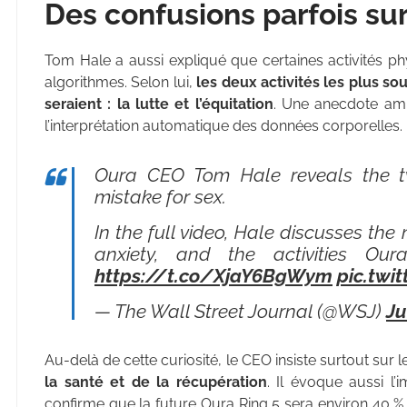
Des confusions parfois su
Tom Hale a aussi expliqué que certaines activités ph
algorithmes. Selon lui,
les deux activités les plus s
seraient : la lutte et l’équitation
. Une anecdote amus
l’interprétation automatique des données corporelles.
Oura CEO Tom Hale reveals the two
mistake for sex.
In the full video, Hale discusses th
anxiety, and the activities Ou
https://t.co/XjaY6BgWym
pic.twi
— The Wall Street Journal (@WSJ)
Ju
Au-delà de cette curiosité, le CEO insiste surtout sur 
la santé et de la récupération
. Il évoque aussi l
confirme que la future Oura Ring 5 sera environ 40 % 