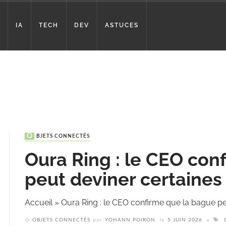
IA
TECH
DEV
ASTUCES
OBJETS CONNECTÉS
Oura Ring : le CEO con
peut deviner certaines 
Accueil
»
Oura Ring : le CEO confirme que la bague peu
OBJETS CONNECTÉS
par
YOHANN POIRON
le
5 JUIN 2026