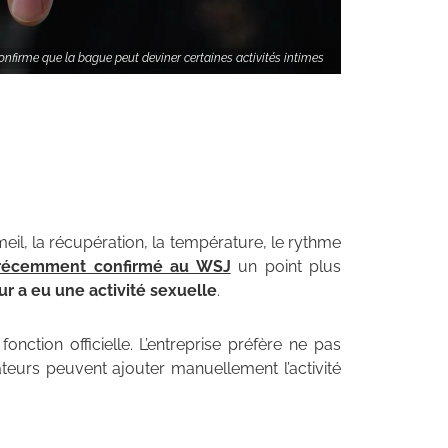
onfirme que la bague peut deviner certaines activités intimes
il, la récupération, la température, le rythme
récemment confirmé au WSJ
un point plus
eur a eu une activité sexuelle
.
nction officielle. L’entreprise préfère ne pas
ateurs peuvent ajouter manuellement l’activité