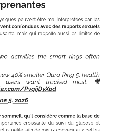
rprenantes
ysiques peuvent être mal interprétées par les
ouvent confondues avec des rapports sexuels
ante, mais qui rappelle aussi les limites de
 activities the smart rings often
e new 40% smaller Oura Ring 5, health
ra users want tracked most. 🎥
tter.com/PvqijDyXod
ne 5, 2026
le
sommeil, qu’il considère comme la base de
’importance croissante du suivi du glucose et
plus petite, afin de mieux convenir aux petites