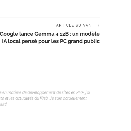
ARTICLE SUIVANT
Google lance Gemma 4 12B : un modèle
IA local pensé pour les PC grand public
 en matière de développement de sites en PHP, j’ai
ets et les actualités du Web. Je suis actuellement
lité.