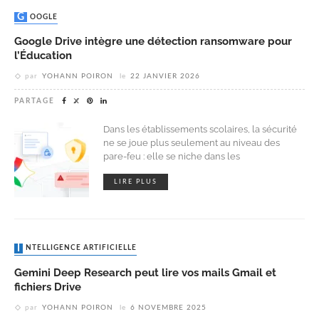
GOOGLE
Google Drive intègre une détection ransomware pour
l’Éducation
par
YOHANN POIRON
le
22 JANVIER 2026
PARTAGE
Dans les établissements scolaires, la sécurité
ne se joue plus seulement au niveau des
pare-feu : elle se niche dans les
LIRE PLUS
INTELLIGENCE ARTIFICIELLE
Gemini Deep Research peut lire vos mails Gmail et
fichiers Drive
par
YOHANN POIRON
le
6 NOVEMBRE 2025