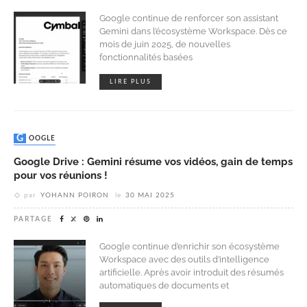
Google continue de renforcer son assistant
Gemini dans l’écosystème Workspace. Dès ce
mois de juin 2025, de nouvelles
fonctionnalités basées
LIRE PLUS
GOOGLE
Google Drive : Gemini résume vos vidéos, gain de temps
pour vos réunions !
par
YOHANN POIRON
le
30 MAI 2025
PARTAGE
Google continue d’enrichir son écosystème
Workspace avec des outils d’intelligence
artificielle. Après avoir introduit des résumés
automatiques de documents et