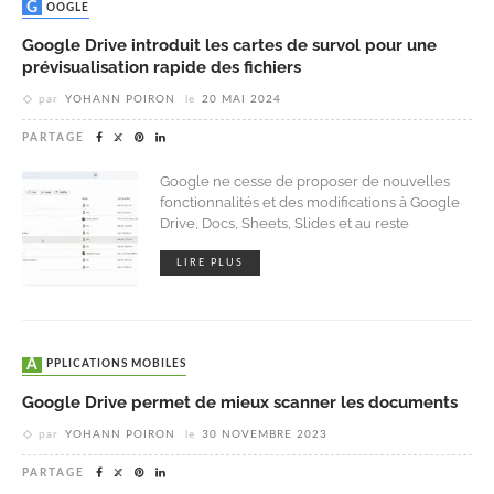
GOOGLE
Google Drive introduit les cartes de survol pour une
prévisualisation rapide des fichiers
par
YOHANN POIRON
le
20 MAI 2024
PARTAGE
Google ne cesse de proposer de nouvelles
fonctionnalités et des modifications à Google
Drive, Docs, Sheets, Slides et au reste
LIRE PLUS
APPLICATIONS MOBILES
Google Drive permet de mieux scanner les documents
par
YOHANN POIRON
le
30 NOVEMBRE 2023
PARTAGE