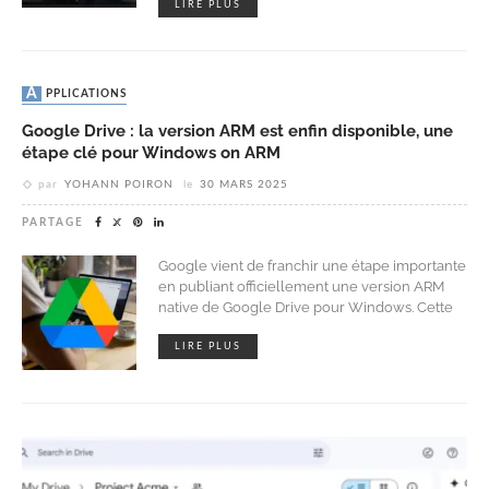
LIRE PLUS
APPLICATIONS
Google Drive : la version ARM est enfin disponible, une
étape clé pour Windows on ARM
par
YOHANN POIRON
le
30 MARS 2025
PARTAGE
Google vient de franchir une étape importante
en publiant officiellement une version ARM
native de Google Drive pour Windows. Cette
LIRE PLUS