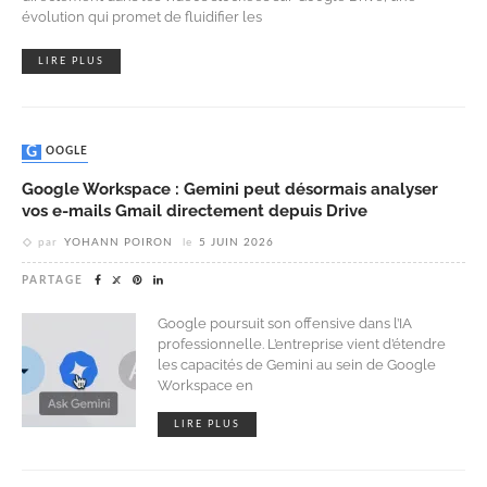
évolution qui promet de fluidifier les
LIRE PLUS
GOOGLE
Google Workspace : Gemini peut désormais analyser
vos e-mails Gmail directement depuis Drive
par
YOHANN POIRON
le
5 JUIN 2026
PARTAGE
Google poursuit son offensive dans l’IA
professionnelle. L’entreprise vient d’étendre
les capacités de Gemini au sein de Google
Workspace en
LIRE PLUS