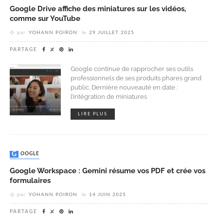
Google Drive affiche des miniatures sur les vidéos,
comme sur YouTube
par
YOHANN POIRON
le
29 JUILLET 2025
PARTAGE
Google continue de rapprocher ses outils
professionnels de ses produits phares grand
public. Dernière nouveauté en date :
l’intégration de miniatures
LIRE PLUS
GOOGLE
Google Workspace : Gemini résume vos PDF et crée vos
formulaires
par
YOHANN POIRON
le
14 JUIN 2025
PARTAGE