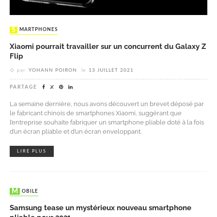
SMARTPHONES
Xiaomi pourrait travailler sur un concurrent du Galaxy Z
Flip
par
YOHANN POIRON
le
13 JUILLET 2021
PARTAGE
La semaine dernière, nous avons découvert un brevet déposé par
le fabricant chinois de smartphones Xiaomi, suggérant que
l’entreprise souhaite fabriquer un smartphone pliable doté à la fois
d’un écran pliable et d’un écran enveloppant.
LIRE PLUS
MOBILE
Samsung tease un mystérieux nouveau smartphone