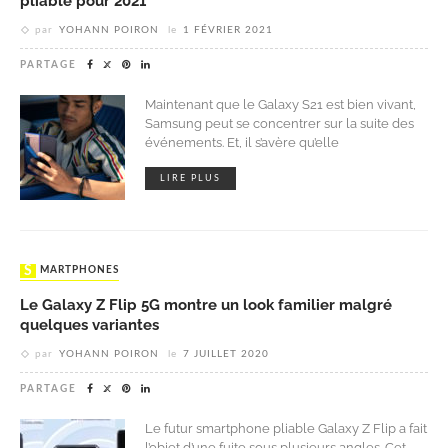
pliable pour 2021
par
YOHANN POIRON
le
1 FÉVRIER 2021
PARTAGE
Maintenant que le Galaxy S21 est bien vivant,
Samsung peut se concentrer sur la suite des
événements. Et, il s’avère qu’elle
LIRE PLUS
SMARTPHONES
Le Galaxy Z Flip 5G montre un look familier malgré
quelques variantes
par
YOHANN POIRON
le
7 JUILLET 2020
PARTAGE
Le futur smartphone pliable Galaxy Z Flip a fait
l’objet d’une fuite sous plusieurs angles. Cet