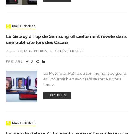
SMARTPHONES
Le Galaxy Z Flip de Samsung officiellement révélé dans
une publicité lors des Oscars
par
YOHANN POIRON
le
10 FÉVRIER 2020
PARTAGE
Le Motorola RAZR a eu son moment de gloire,
et il pourrait bien avoir raté sa sortie si vous
tenez
LIRE PLUS
SMARTPHONES
Le nom de Galaxy Z Flip vient d’apparaître sur le propre