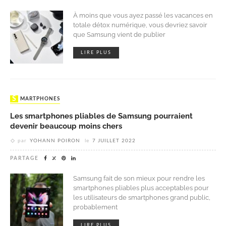
À moins que vous ayez passé les vacances en
totale détox numérique, vous devriez savoir
que Samsung vient de publier
LIRE PLUS
SMARTPHONES
Les smartphones pliables de Samsung pourraient
devenir beaucoup moins chers
par
YOHANN POIRON
le
7 JUILLET 2022
PARTAGE
Samsung fait de son mieux pour rendre les
smartphones pliables plus acceptables pour
les utilisateurs de smartphones grand public,
probablement
LIRE PLUS