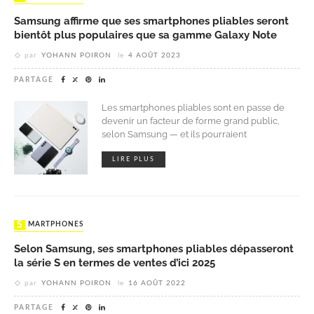
Samsung affirme que ses smartphones pliables seront
bientôt plus populaires que sa gamme Galaxy Note
par
YOHANN POIRON
le
4 AOÛT 2023
PARTAGE
Les smartphones pliables sont en passe de
devenir un facteur de forme grand public,
selon Samsung — et ils pourraient
LIRE PLUS
SMARTPHONES
Selon Samsung, ses smartphones pliables dépasseront
la série S en termes de ventes d’ici 2025
par
YOHANN POIRON
le
16 AOÛT 2022
PARTAGE