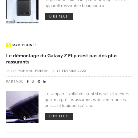
appareil ressemble beaucoup à
LIRE PLUS
SMARTPHONES
Le démontage du Galaxy Z Flip n’est pas des plus
rassurants
par
YOHANN POIRON
le
19 FÉVRIER 2020
PARTAGE
Les appareils pliables sont si neufs et si chers
que, malgré les assurances des entreprises,
on craint toujours qu’ils ne
LIRE PLUS