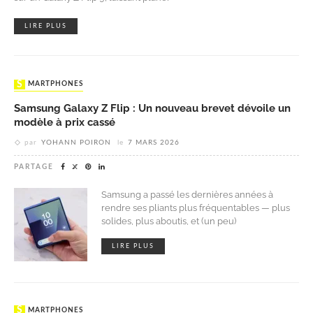
LIRE PLUS
SMARTPHONES
Samsung Galaxy Z Flip : Un nouveau brevet dévoile un
modèle à prix cassé
par
YOHANN POIRON
le
7 MARS 2026
PARTAGE
Samsung a passé les dernières années à
rendre ses pliants plus fréquentables — plus
solides, plus aboutis, et (un peu)
LIRE PLUS
SMARTPHONES