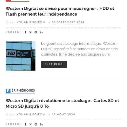
Western Digital se divise pour mieux régner : HDD et
Flash prennent leur indépendance
par
YOHANN POIRON
le
22 SEPTEMBRE 2024
PARTAGE
Le géant du stockage informatique, Western
Digital, s’apprête à se scinder en deux entités
distinctes, l’une dédiée aux disques durs
LIRE PLUS
PÉRIPHÉRIQUES
Western Digital révolutionne le stockage : Cartes SD et
Micro SD jusqu’à 8 To
par
YOHANN POIRON
le
12 AOÛT 2024
PARTAGE