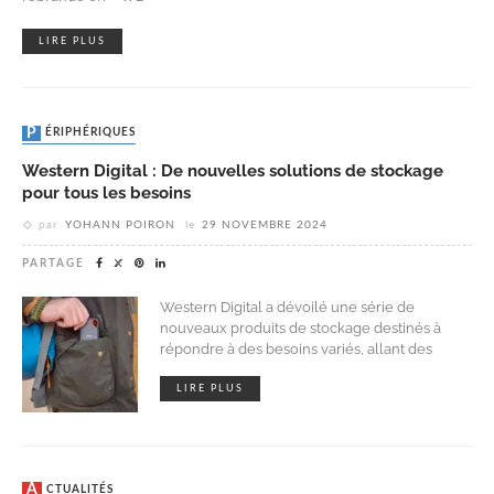
LIRE PLUS
PÉRIPHÉRIQUES
Western Digital : De nouvelles solutions de stockage
pour tous les besoins
par
YOHANN POIRON
le
29 NOVEMBRE 2024
PARTAGE
Western Digital a dévoilé une série de
nouveaux produits de stockage destinés à
répondre à des besoins variés, allant des
LIRE PLUS
ACTUALITÉS