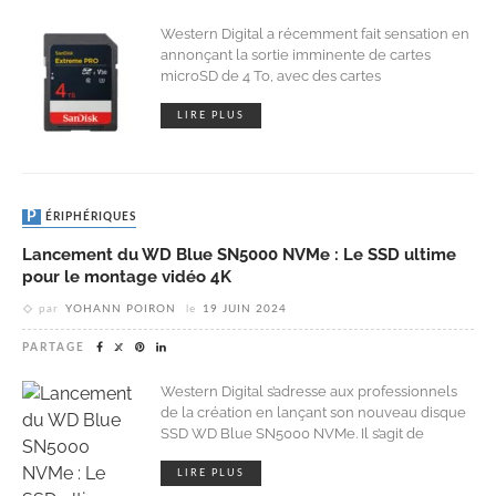
Western Digital a récemment fait sensation en
annonçant la sortie imminente de cartes
microSD de 4 To, avec des cartes
LIRE PLUS
PÉRIPHÉRIQUES
Lancement du WD Blue SN5000 NVMe : Le SSD ultime
pour le montage vidéo 4K
par
YOHANN POIRON
le
19 JUIN 2024
PARTAGE
Western Digital s’adresse aux professionnels
de la création en lançant son nouveau disque
SSD WD Blue SN5000 NVMe. Il s’agit de
LIRE PLUS