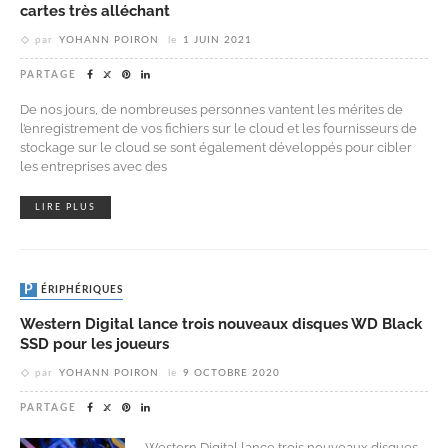
cartes très alléchant
par
YOHANN POIRON
le
1 JUIN 2021
PARTAGE
De nos jours, de nombreuses personnes vantent les mérites de
l’enregistrement de vos fichiers sur le cloud et les fournisseurs de
stockage sur le cloud se sont également développés pour cibler
les entreprises avec des
LIRE PLUS
PÉRIPHÉRIQUES
Western Digital lance trois nouveaux disques WD Black
SSD pour les joueurs
par
YOHANN POIRON
le
9 OCTOBRE 2020
PARTAGE
Western Digital lance trois nouveaux disques