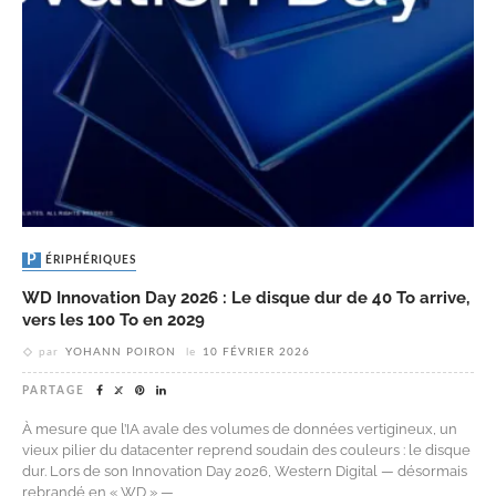
PÉRIPHÉRIQUES
WD Innovation Day 2026 : Le disque dur de 40 To arrive,
vers les 100 To en 2029
par
YOHANN POIRON
le
10 FÉVRIER 2026
PARTAGE
À mesure que l’IA avale des volumes de données vertigineux, un
vieux pilier du datacenter reprend soudain des couleurs : le disque
dur. Lors de son Innovation Day 2026, Western Digital — désormais
rebrandé en « WD » —