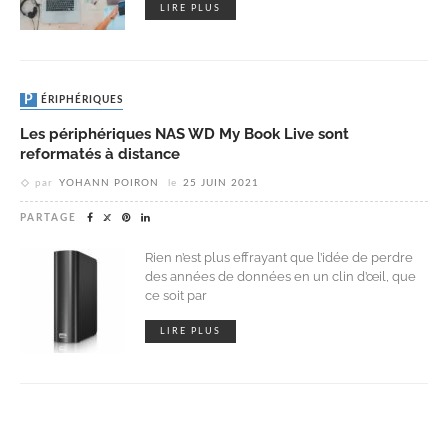
LIRE PLUS
PÉRIPHÉRIQUES
Les périphériques NAS WD My Book Live sont
reformatés à distance
par
YOHANN POIRON
le
25 JUIN 2021
PARTAGE
Rien n’est plus effrayant que l’idée de perdre
des années de données en un clin d’œil, que
ce soit par
LIRE PLUS