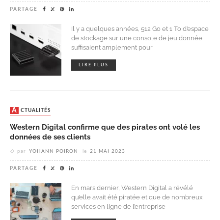
PARTAGE
Il y a quelques années, 512 Go et 1 To d’espace
de stockage sur une console de jeu donnée
suffisaient amplement pour
LIRE PLUS
ACTUALITÉS
Western Digital confirme que des pirates ont volé les
données de ses clients
par
YOHANN POIRON
le
21 MAI 2023
PARTAGE
En mars dernier, Western Digital a révélé
qu’elle avait été piratée et que de nombreux
services en ligne de l’entreprise