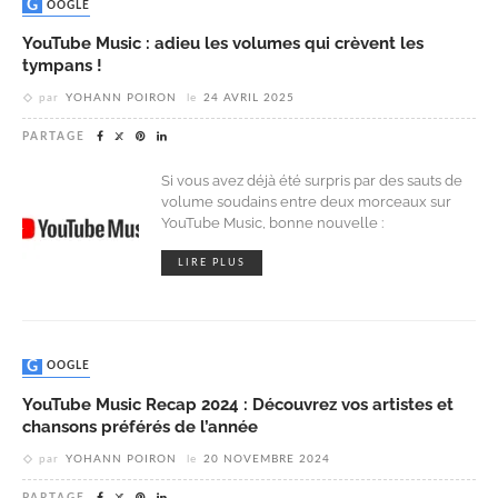
GOOGLE
YouTube Music : adieu les volumes qui crèvent les
tympans !
par
YOHANN POIRON
le
24 AVRIL 2025
PARTAGE
Si vous avez déjà été surpris par des sauts de
volume soudains entre deux morceaux sur
YouTube Music, bonne nouvelle :
LIRE PLUS
GOOGLE
YouTube Music Recap 2024 : Découvrez vos artistes et
chansons préférés de l’année
par
YOHANN POIRON
le
20 NOVEMBRE 2024
PARTAGE