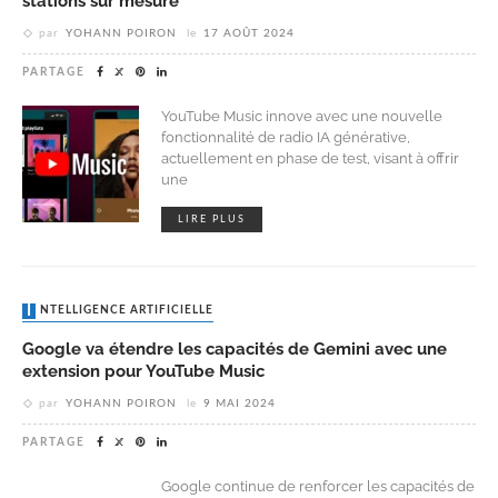
stations sur mesure
par
YOHANN POIRON
le
17 AOÛT 2024
PARTAGE
YouTube Music innove avec une nouvelle
fonctionnalité de radio IA générative,
actuellement en phase de test, visant à offrir
une
LIRE PLUS
INTELLIGENCE ARTIFICIELLE
Google va étendre les capacités de Gemini avec une
extension pour YouTube Music
par
YOHANN POIRON
le
9 MAI 2024
PARTAGE
Google continue de renforcer les capacités de