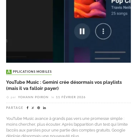
APPLICATIONS MOBILES
YouTube Music : Gemini crée désormais vos playlists
(mais il va falloir payer)
par
YOHANN POIRON
le
11 FÉVRIER 2026
PARTAGE
YouTube Music avance à grands pas vers une promesse simple :
moins chercher, plus écouter. Après l’apparition d’un test qui limite
l’accès aux paroles pour une partie des comptes gratuits, Google
déploie désormais une nouveauté plus