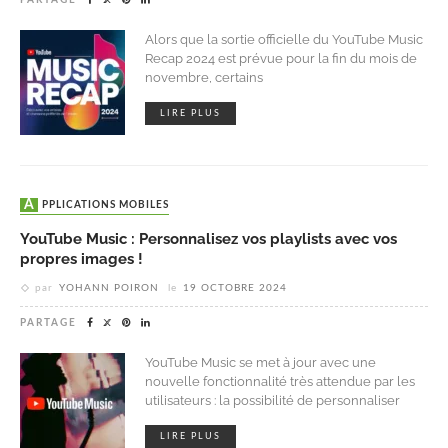
Alors que la sortie officielle du YouTube Music
Recap 2024 est prévue pour la fin du mois de
novembre, certains
LIRE PLUS
APPLICATIONS MOBILES
YouTube Music : Personnalisez vos playlists avec vos
propres images !
par
YOHANN POIRON
le
19 OCTOBRE 2024
PARTAGE
YouTube Music se met à jour avec une
nouvelle fonctionnalité très attendue par les
utilisateurs : la possibilité de personnaliser
LIRE PLUS