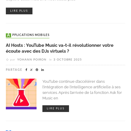
LIRE PLUS
APPLICATIONS MOBILES
AI Hosts : YouTube Music va-t-il révolutionner votre
écoute avec des DJs virtuels ?
par
YOHANN POIRON
le
3 OCTOBRE 2025
PARTAGE
YouTube continue d’accélérer dans
l’intégration de l’intelligence artificielle à ses
services. Après l’arrivée de la fonction Ask for
Music en
LIRE PLUS