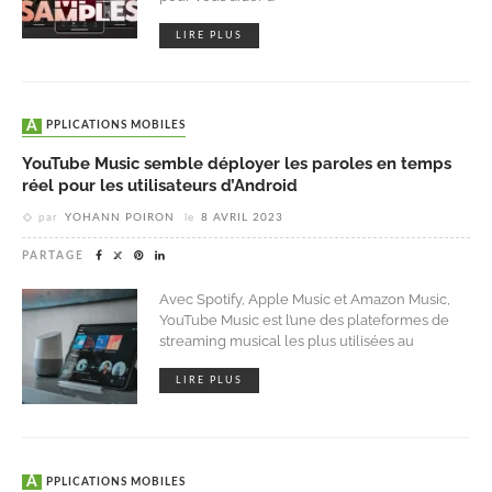
LIRE PLUS
APPLICATIONS MOBILES
YouTube Music semble déployer les paroles en temps
réel pour les utilisateurs d’Android
par
YOHANN POIRON
le
8 AVRIL 2023
PARTAGE
Avec Spotify, Apple Music et Amazon Music,
YouTube Music est l’une des plateformes de
streaming musical les plus utilisées au
LIRE PLUS
APPLICATIONS MOBILES