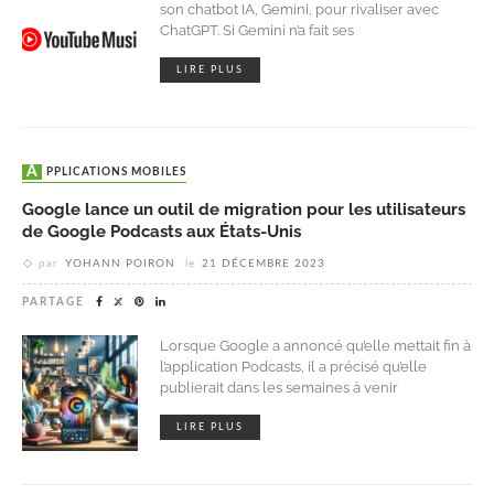
son chatbot IA, Gemini, pour rivaliser avec
ChatGPT. Si Gemini n’a fait ses
LIRE PLUS
APPLICATIONS MOBILES
Google lance un outil de migration pour les utilisateurs
de Google Podcasts aux États-Unis
par
YOHANN POIRON
le
21 DÉCEMBRE 2023
PARTAGE
Lorsque Google a annoncé qu’elle mettait fin à
l’application Podcasts, il a précisé qu’elle
publierait dans les semaines à venir
LIRE PLUS