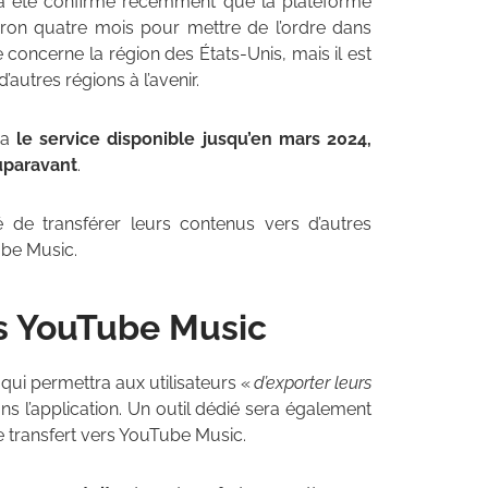
 a été confirmé récemment que la plateforme
viron quatre mois pour mettre de l’ordre dans
e concerne la région des États-Unis, mais il est
autres régions à l’avenir.
ra
le service disponible jusqu’en mars 2024,
auparavant
.
ité de transférer leurs contenus vers d’autres
ube Music.
rs YouTube Music
qui permettra aux utilisateurs «
d’exporter leurs
ns l’application. Un outil dédié sera également
e transfert vers YouTube Music.