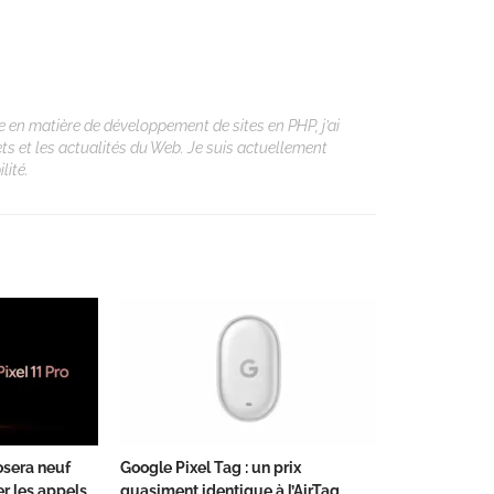
 en matière de développement de sites en PHP, j’ai
ets et les actualités du Web. Je suis actuellement
lité.
posera neuf
Google Pixel Tag : un prix
er les appels
quasiment identique à l’AirTag