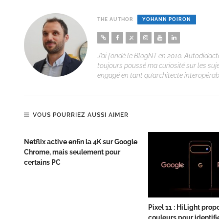
THE AUTHOR
YOHANN POIRON
J’ai fondé le BlogNT en 2010. Autodidacte
toujours poussé ma curiosité sur les suj
engagé en tant qu’architecte interopérabi
VOUS POURRIEZ AUSSI AIMER
Netflix active enfin la 4K sur Google
Chrome, mais seulement pour
certains PC
Pixel 11 : HiLight pro
couleurs pour identifi