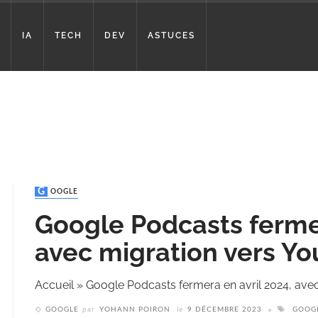
IA
TECH
DEV
ASTUCES
GOOGLE
Google Podcasts fermer
avec migration vers Y
Accueil
»
Google Podcasts fermera en avril 2024, ave
GOOGLE
par
YOHANN POIRON
le
9 DÉCEMBRE 2023
GOOG