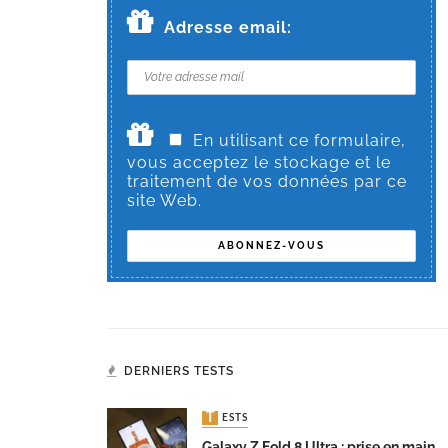
Adresse email:
En utilisant ce formulaire,
vous acceptez le stockage et le
traitement de vos données par ce
site Web.
DERNIERS TESTS
TESTS
Galaxy Z Fold 8 Ultra : prise en main