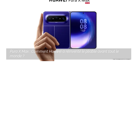
Pura X Max : Comment Huawei a réinventé le pliable avant tout le
monde ?