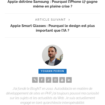
Apple détrône Samsung : Pourquoi l’iPhone 17 gagne
même en pleine crise ?
ARTICLE SUIVANT
Apple Smart Glasses : Pourquoi le design est plus
important que l’IA ?
YOHANN POIRON
J’ai fondé le BlogNT en 2010. Autodidacte en matière de
développement de sites en PHP, j’ai toujours poussé ma curiosité
sur les sujets et les actualités du Web. Je suis actuellement
engagé en tant qu’architecte interopérabilité.