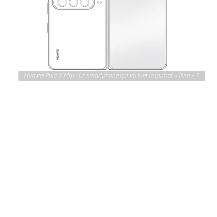
Huawei Pura X Max : Le smartphone qui va tuer le format « livre » ?