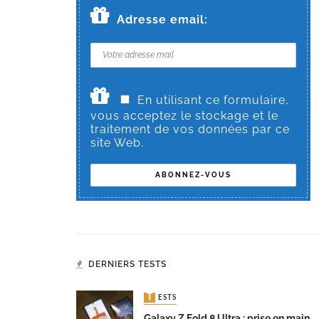
Adresse email:
En utilisant ce formulaire,
vous acceptez le stockage et le
traitement de vos données par ce
site Web.
DERNIERS TESTS
TESTS
Galaxy Z Fold 8 Ultra : prise en main