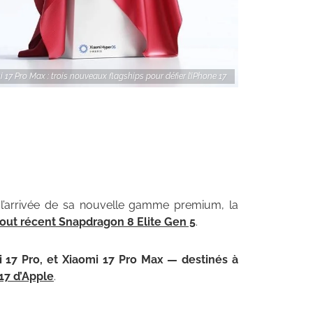
i 17 Pro Max : trois nouveaux flagships pour défier l’iPhone 17
é l’arrivée de sa nouvelle gamme premium, la
tout récent Snapdragon 8 Elite Gen 5
.
i 17 Pro, et Xiaomi 17 Pro Max — destinés à
17 d’Apple
.