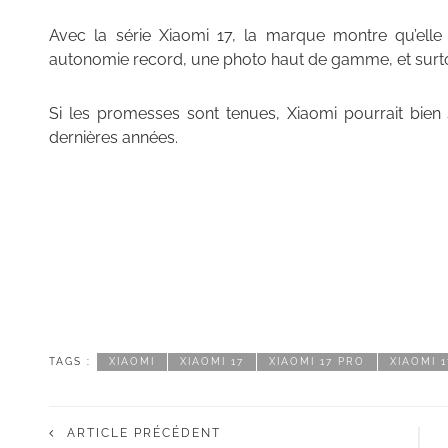
Avec la série Xiaomi 17, la marque montre qu’elle
autonomie record, une photo haut de gamme, et surto
Si les promesses sont tenues, Xiaomi pourrait bien 
dernières années.
TAGS :
XIAOMI
XIAOMI 17
XIAOMI 17 PRO
XIAOMI 
ARTICLE PRÉCÉDENT