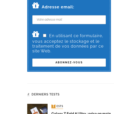
Adresse email:
En utilisant ce formulaire,
vous acceptez le stockage et le
traitement de vos données par ce
site Web.
DERNIERS TESTS
TESTS
Galaxy Z Fold 8 Ultra : prise en main