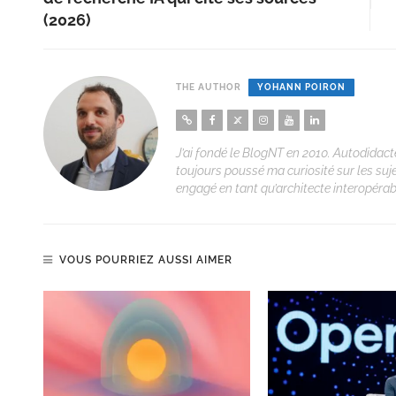
(2026)
THE AUTHOR
YOHANN POIRON
J’ai fondé le BlogNT en 2010. Autodidacte
toujours poussé ma curiosité sur les suj
engagé en tant qu’architecte interopérabi
VOUS POURRIEZ AUSSI AIMER