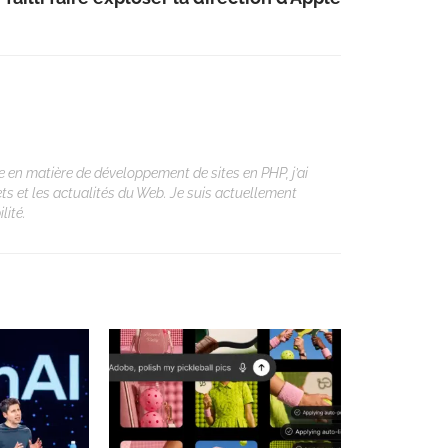
 en matière de développement de sites en PHP, j’ai
ets et les actualités du Web. Je suis actuellement
lité.