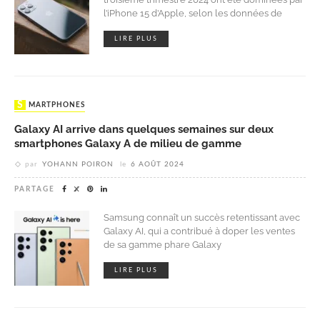
l’iPhone 15 d’Apple, selon les données de
LIRE PLUS
SMARTPHONES
Galaxy AI arrive dans quelques semaines sur deux
smartphones Galaxy A de milieu de gamme
par
YOHANN POIRON
le
6 AOÛT 2024
PARTAGE
Samsung connaît un succès retentissant avec
Galaxy AI, qui a contribué à doper les ventes
de sa gamme phare Galaxy
LIRE PLUS