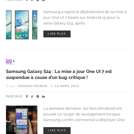
Samsung a repris le déploiement de sa mise à
jour One UI 7 basée sur Android 15 pour la
série Galaxy S24, après
LIRE PLUS
OS
Samsung Galaxy S24 : La mise à jour One UI 7 est
suspendue à cause d’un bug critique !
par
YOHANN POIRON
le
14 AVRIL 2025
PARTAGE
La semaine dernière, les fans d’Android ont
poussé un soupir de soulagement lorsque
Samsung a enfin commencé à déployer One
LIRE PLUS