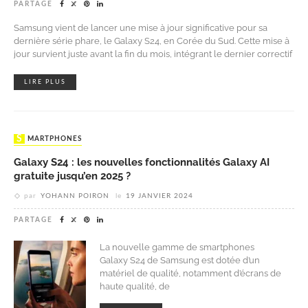
PARTAGE
Samsung vient de lancer une mise à jour significative pour sa
dernière série phare, le Galaxy S24, en Corée du Sud. Cette mise à
jour survient juste avant la fin du mois, intégrant le dernier correctif
LIRE PLUS
SMARTPHONES
Galaxy S24 : les nouvelles fonctionnalités Galaxy AI
gratuite jusqu’en 2025 ?
par
YOHANN POIRON
le
19 JANVIER 2024
PARTAGE
La nouvelle gamme de smartphones
Galaxy S24 de Samsung est dotée d’un
matériel de qualité, notamment d’écrans de
haute qualité, de