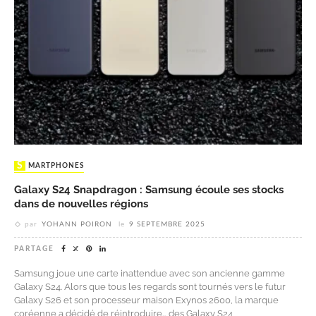
SMARTPHONES
Galaxy S24 Snapdragon : Samsung écoule ses stocks
dans de nouvelles régions
par
YOHANN POIRON
le
9 SEPTEMBRE 2025
PARTAGE
Samsung joue une carte inattendue avec son ancienne gamme
Galaxy S24. Alors que tous les regards sont tournés vers le futur
Galaxy S26 et son processeur maison Exynos 2600, la marque
coréenne a décidé de réintroduire… des Galaxy S24