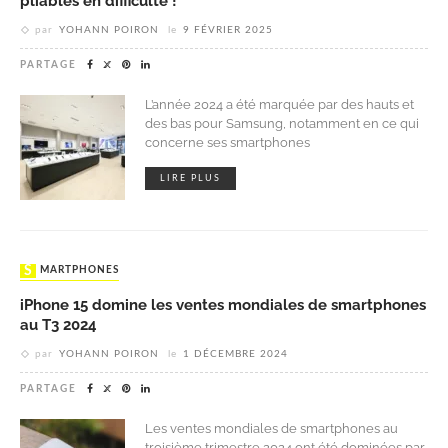
pliables en difficulté !
par
YOHANN POIRON
le
9 FÉVRIER 2025
PARTAGE
L’année 2024 a été marquée par des hauts et
des bas pour Samsung, notamment en ce qui
concerne ses smartphones
LIRE PLUS
SMARTPHONES
iPhone 15 domine les ventes mondiales de smartphones
au T3 2024
par
YOHANN POIRON
le
1 DÉCEMBRE 2024
PARTAGE
Les ventes mondiales de smartphones au
troisième trimestre 2024 ont été dominées par