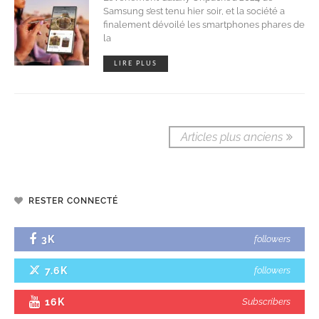
Samsung s’est tenu hier soir, et la société a
finalement dévoilé les smartphones phares de
la
LIRE PLUS
Articles plus anciens
RESTER CONNECTÉ
3K
followers
7.6K
followers
16K
Subscribers