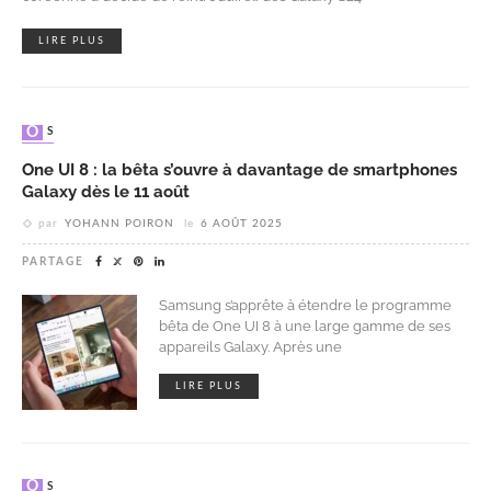
LIRE PLUS
OS
One UI 8 : la bêta s’ouvre à davantage de smartphones
Galaxy dès le 11 août
par
YOHANN POIRON
le
6 AOÛT 2025
PARTAGE
Samsung s’apprête à étendre le programme
bêta de One UI 8 à une large gamme de ses
appareils Galaxy. Après une
LIRE PLUS
OS