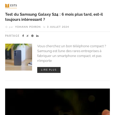
TESTS
Test du Samsung Galaxy S24 : 6 mois plus tard, est-il
toujours intéressant ?
par
YOHANN POIRON
le
3 JUILLET 2024
PARTAGE
Vous cherchez un bon téléphone compact ?
Samsung est l’une des rares entreprises à
fabriquer un smartphone compact, et pas
n’importe
LIRE PLUS