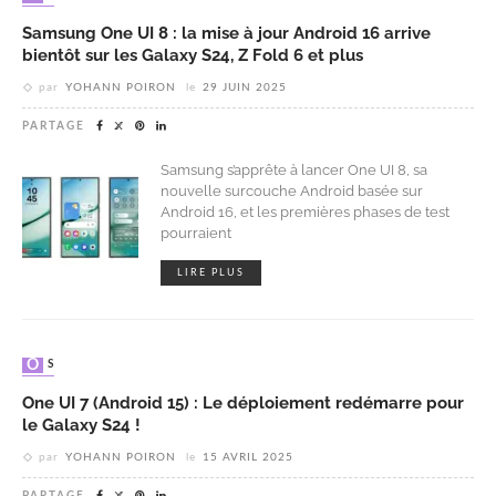
Samsung One UI 8 : la mise à jour Android 16 arrive
bientôt sur les Galaxy S24, Z Fold 6 et plus
par
YOHANN POIRON
le
29 JUIN 2025
PARTAGE
Samsung s’apprête à lancer One UI 8, sa
nouvelle surcouche Android basée sur
Android 16, et les premières phases de test
pourraient
LIRE PLUS
OS
One UI 7 (Android 15) : Le déploiement redémarre pour
le Galaxy S24 !
par
YOHANN POIRON
le
15 AVRIL 2025
PARTAGE