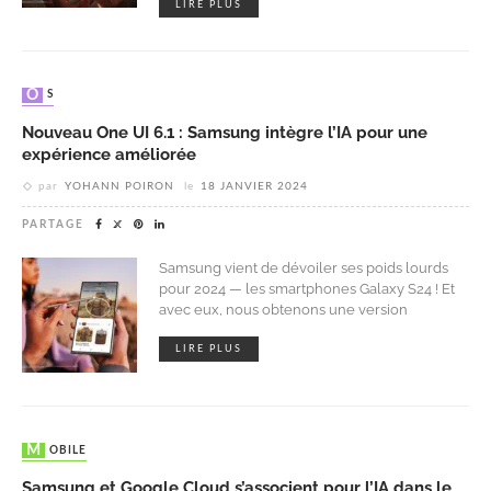
LIRE PLUS
OS
Nouveau One UI 6.1 : Samsung intègre l’IA pour une
expérience améliorée
par
YOHANN POIRON
le
18 JANVIER 2024
PARTAGE
Samsung vient de dévoiler ses poids lourds
pour 2024 — les smartphones Galaxy S24 ! Et
avec eux, nous obtenons une version
LIRE PLUS
MOBILE
Samsung et Google Cloud s’associent pour l’IA dans le