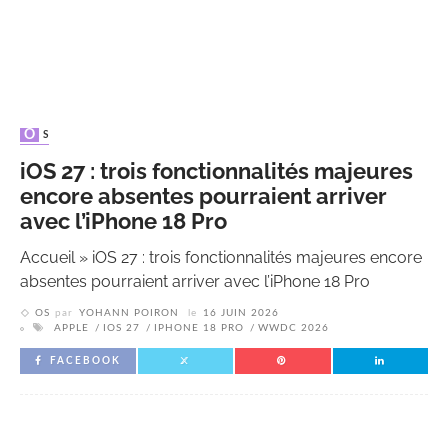
OS
iOS 27 : trois fonctionnalités majeures
encore absentes pourraient arriver
avec l’iPhone 18 Pro
Accueil
»
iOS 27 : trois fonctionnalités majeures encore
absentes pourraient arriver avec l’iPhone 18 Pro
OS
par
YOHANN POIRON
le
16 JUIN 2026
APPLE
IOS 27
IPHONE 18 PRO
WWDC 2026
FACEBOOK
Meta dévoile Muse Glimmer : un modèle IA de 30 milliards de
paramètres conçu pour fonctionner entièrement en local