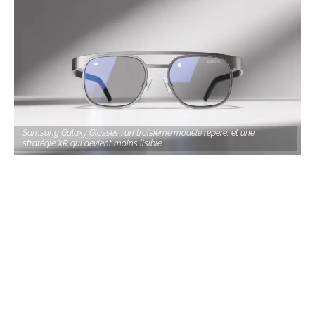
Samsung Galaxy Glasses : un troisième modèle repéré, et une
stratégie XR qui devient moins lisible