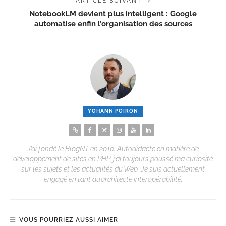
ARTICLE SUIVANT
NotebookLM devient plus intelligent : Google
automatise enfin l’organisation des sources
YOHANN POIRON
J’ai fondé le BlogNT en 2010. Autodidacte en matière de
développement de sites en PHP, j’ai toujours poussé ma curiosité
sur les sujets et les actualités du Web. Je suis actuellement
engagé en tant qu’architecte interopérabilité.
VOUS POURRIEZ AUSSI AIMER