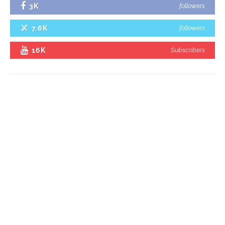
3K
followers
7.6K
followers
16K
Subscribers