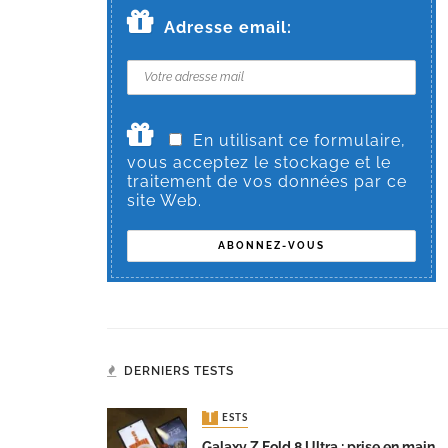
Adresse email:
En utilisant ce formulaire,
vous acceptez le stockage et le
traitement de vos données par ce
site Web.
DERNIERS TESTS
TESTS
Galaxy Z Fold 8 Ultra : prise en main