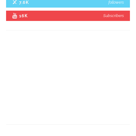
7.6K
followers
16K
Subscribers