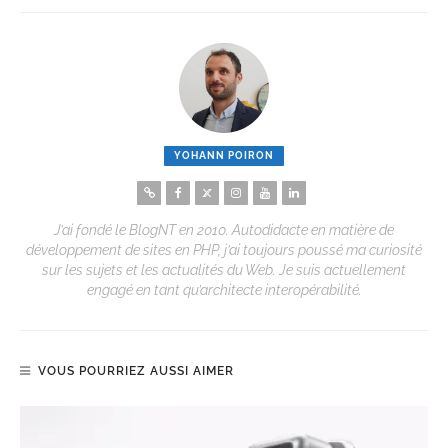
YOHANN POIRON
J’ai fondé le BlogNT en 2010. Autodidacte en matière de
développement de sites en PHP, j’ai toujours poussé ma curiosité
sur les sujets et les actualités du Web. Je suis actuellement
engagé en tant qu’architecte interopérabilité.
VOUS POURRIEZ AUSSI AIMER