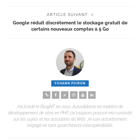
ARTICLE SUIVANT
Google réduit discrètement le stockage gratuit de
certains nouveaux comptes à 5 Go
YOHANN POIRON
J’ai fondé le BlogNT en 2010. Autodidacte en matière de
développement de sites en PHP, j’ai toujours poussé ma curiosité
sur les sujets et les actualités du Web. Je suis actuellement
engagé en tant qu’architecte interopérabilité.