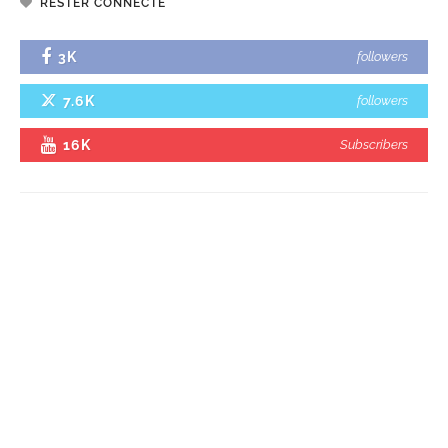
RESTER CONNECTÉ
3K
followers
7.6K
followers
16K
Subscribers