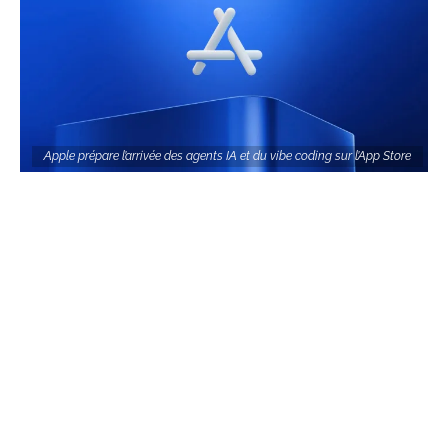
Apple prépare l’arrivée des agents IA et du vibe coding sur l’App Store