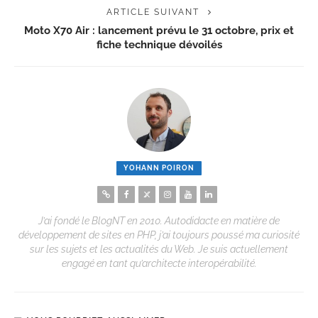
ARTICLE SUIVANT
Moto X70 Air : lancement prévu le 31 octobre, prix et
fiche technique dévoilés
YOHANN POIRON
J’ai fondé le BlogNT en 2010. Autodidacte en matière de
développement de sites en PHP, j’ai toujours poussé ma curiosité
sur les sujets et les actualités du Web. Je suis actuellement
engagé en tant qu’architecte interopérabilité.