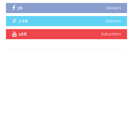
3K
followers
7.6K
followers
16K
Subscribers