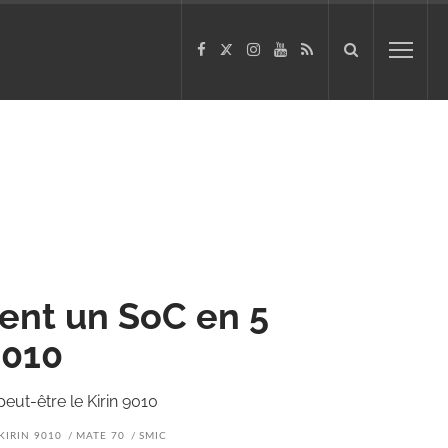
ent un SoC en 5
9010
ut-être le Kirin 9010
KIRIN 9010
MATE 70
SMIC