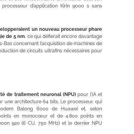
ocesseur d’application Kirin 9000 s sans
elopperaient un nouveau processeur phare
gie de 5 nm
, ce qui défierait encore davantage
ays-Bas concernant l’acquisition de machines de
roduction de circuits ultrafins nécessaires pour
té de traitement neuronal (NPU)
pour l’IA et
r une architecture 64 bits. Le processeur, qui
e modem Balong 6000 de Huawei et, selon
 points en monocœur et de 4 800 points en
eoon 920 (6 CU, 750 MHz) et le dernier NPU