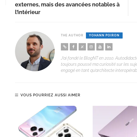
externes, mais des avancées notables à
l’intérieur
THE AUTHOR
YOHANN POIRON
J’ai fondé le BlogNT en 2010. Autodidacte
toujours poussé ma curiosité sur les suj
engagé en tant qu’architecte interopérabi
VOUS POURRIEZ AUSSI AIMER