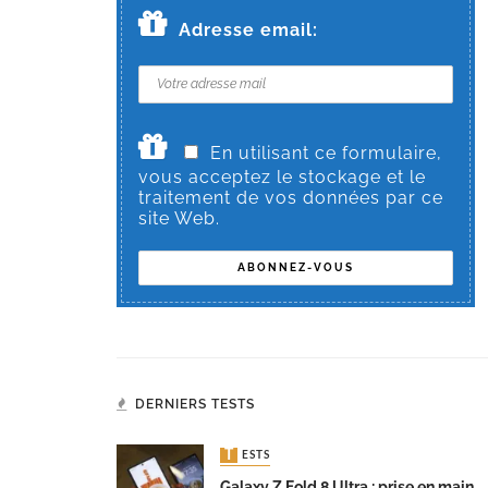
Adresse email:
En utilisant ce formulaire,
vous acceptez le stockage et le
traitement de vos données par ce
site Web.
DERNIERS TESTS
TESTS
Galaxy Z Fold 8 Ultra : prise en main