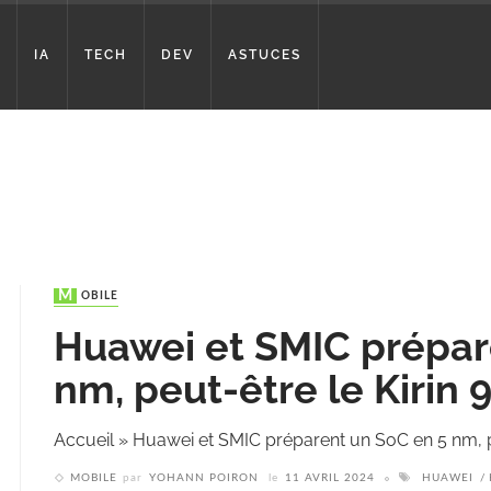
IA
TECH
DEV
ASTUCES
MOBILE
Huawei et SMIC prépar
nm, peut-être le Kirin 
Accueil
»
Huawei et SMIC préparent un SoC en 5 nm, pe
MOBILE
par
YOHANN POIRON
le
11 AVRIL 2024
HUAWEI