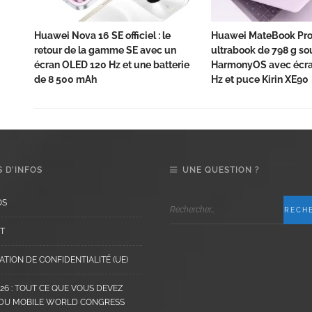
Huawei Nova 16 SE officiel : le
Huawei MateBook Pro 
retour de la gamme SE avec un
ultrabook de 798 g so
écran OLED 120 Hz et une batterie
HarmonyOS avec écr
de 8 500 mAh
Hz et puce Kirin XE90
 D’INFOS
UNE QUESTION ?
OS
T
TION DE CONFIDENTIALITÉ (UE)
6 : TOUT CE QUE VOUS DEVEZ
 DU MOBILE WORLD CONGRESS