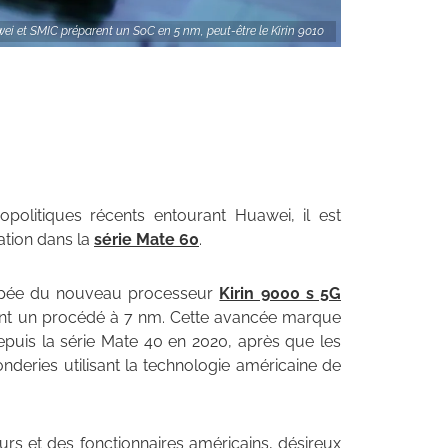
ei et SMIC préparent un SoC en 5 nm, peut-être le Kirin 9010
olitiques récents entourant Huawei, il est
vation dans la
série Mate 60
.
quipée du nouveau processeur
Kirin 9000 s 5G
lisant un procédé à 7 nm. Cette avancée marque
puis la série Mate 40 en 2020, après que les
nderies utilisant la technologie américaine de
urs et des fonctionnaires américains, désireux