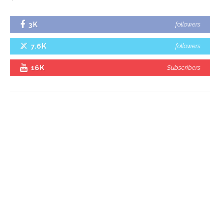
3K
followers
7.6K
followers
16K
Subscribers