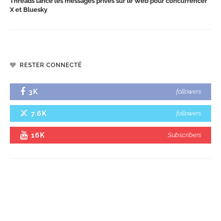
Threads lance les messages privés sur le Web pour concurrencer
X et Bluesky
RESTER CONNECTÉ
3K
followers
7.6K
followers
16K
Subscribers