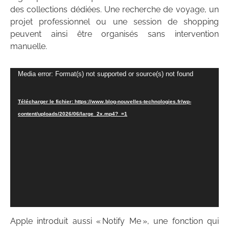
des collections dédiées. Une recherche de voyage, un
projet professionnel ou une session de shopping
peuvent ainsi être organisés sans intervention
manuelle.
Lecteur
Media error: Format(s) not supported or source(s) not found
vidéo
Télécharger le fichier: https://www.blog-nouvelles-technologies.fr/wp-
content/uploads/2026/06/large_2x.mp4?_=1
Apple introduit aussi « Notify Me », une fonction qui