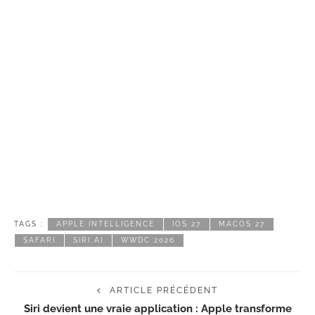
TAGS :
APPLE INTELLIGENCE
IOS 27
MACOS 27
SAFARI
SIRI AI
WWDC 2026
ARTICLE PRÉCÉDENT
Siri devient une vraie application : Apple transforme