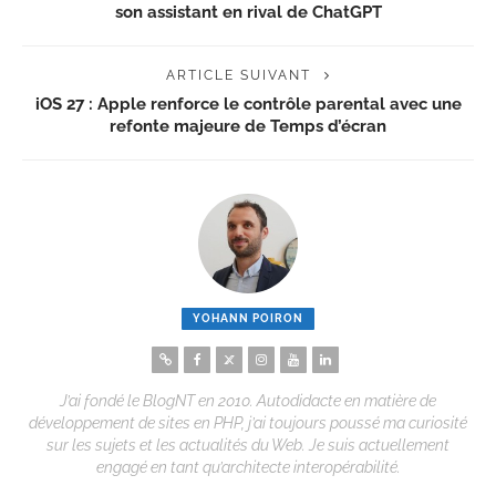
son assistant en rival de ChatGPT
ARTICLE SUIVANT
iOS 27 : Apple renforce le contrôle parental avec une
refonte majeure de Temps d’écran
YOHANN POIRON
J’ai fondé le BlogNT en 2010. Autodidacte en matière de
développement de sites en PHP, j’ai toujours poussé ma curiosité
sur les sujets et les actualités du Web. Je suis actuellement
engagé en tant qu’architecte interopérabilité.