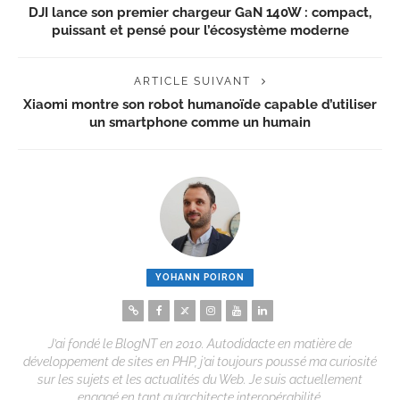
DJI lance son premier chargeur GaN 140W : compact,
puissant et pensé pour l’écosystème moderne
ARTICLE SUIVANT
Xiaomi montre son robot humanoïde capable d’utiliser
un smartphone comme un humain
YOHANN POIRON
J’ai fondé le BlogNT en 2010. Autodidacte en matière de
développement de sites en PHP, j’ai toujours poussé ma curiosité
sur les sujets et les actualités du Web. Je suis actuellement
engagé en tant qu’architecte interopérabilité.