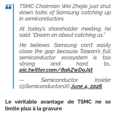
TSMC Chairman Wei Zhejia just shut
down talks of Samsung catching up
in semiconductors.
At today’s shareholder meeting, he
said: “Dream on about catching us.”
He believes Samsung can’t easily
close the gap because Taiwan’s full
semiconductor ecosystem is too
strong and hard to…
pic.twitter.com/8akZwDoJ5t
— Semiconductor Insider
(@SemiconductorsX)
June 4, 2026
Le véritable avantage de TSMC ne se
limite plus à la gravure