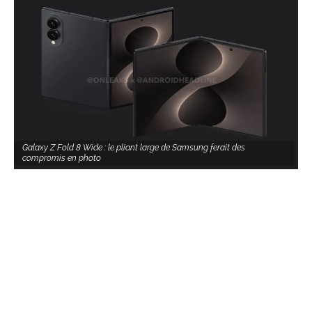
Galaxy Z Fold 8 Wide : le pliant large de Samsung ferait des
compromis en photo