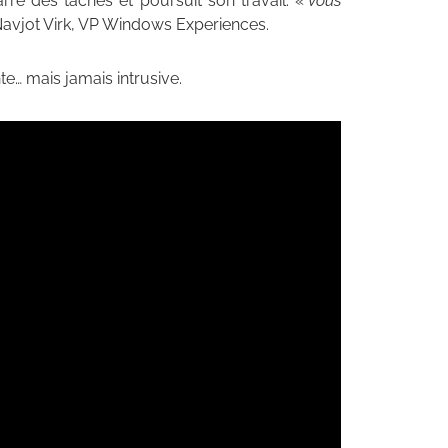
re des tâches et poursuit son travail. «
Vous
Navjot Virk, VP Windows Experiences.
e… mais jamais intrusive.