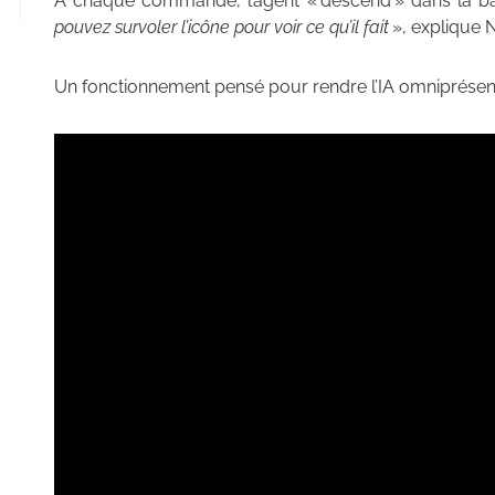
À chaque commande, l’agent « descend » dans la bar
pouvez survoler l’icône pour voir ce qu’il fait
», explique 
Un fonctionnement pensé pour rendre l’IA omniprésent