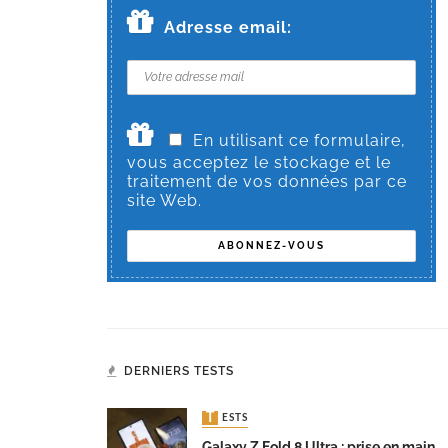
Adresse email:
En utilisant ce formulaire,
vous acceptez le stockage et le
traitement de vos données par ce
site Web.
DERNIERS TESTS
TESTS
Galaxy Z Fold 8 Ultra : prise en main