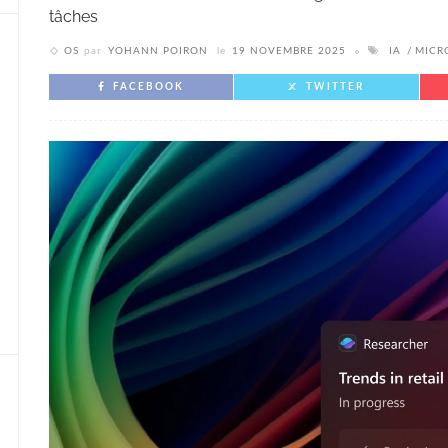
tâches
OS
par
YOHANN POIRON
le
19 NOVEMBRE 2025
IA
MICR
FACEBOOK
TWITTER