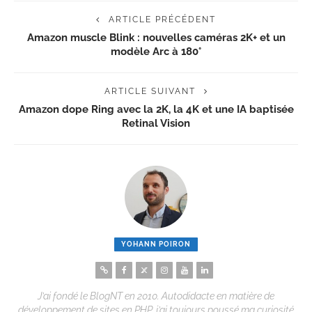
ARTICLE PRÉCÉDENT
Amazon muscle Blink : nouvelles caméras 2K+ et un
modèle Arc à 180°
ARTICLE SUIVANT
Amazon dope Ring avec la 2K, la 4K et une IA baptisée
Retinal Vision
YOHANN POIRON
J’ai fondé le BlogNT en 2010. Autodidacte en matière de
développement de sites en PHP, j’ai toujours poussé ma curiosité