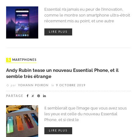
Essential n’a jamais eu peur de l’innovation,
comme le montre son smartphone ultra-étroit
récemment mis au point, et une autre
LIRE PLUS
SMARTPHONES
Andy Rubin tease un nouveau Essential Phone, et il
semble très étrange
par
YOHANN POIRON
le
9 OCTOBRE 2019
PARTAGE
Il semblerait que l’image que vous avez sous
les yeux est celle du nouveau Essential
Phone, et si c’est le
LIRE PLUS