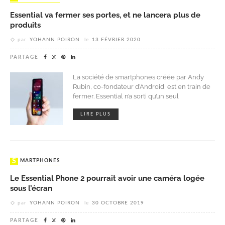
Essential va fermer ses portes, et ne lancera plus de
produits
par
YOHANN POIRON
le
13 FÉVRIER 2020
PARTAGE
La société de smartphones créée par Andy
Rubin, co-fondateur d’Android, est en train de
fermer. Essential n’a sorti qu’un seul
LIRE PLUS
SMARTPHONES
Le Essential Phone 2 pourrait avoir une caméra logée
sous l’écran
par
YOHANN POIRON
le
30 OCTOBRE 2019
PARTAGE