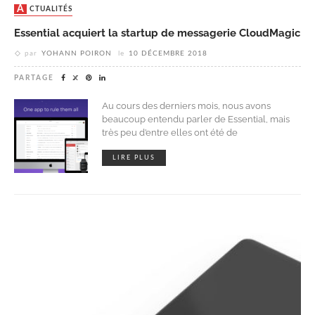
ACTUALITÉS
Essential acquiert la startup de messagerie CloudMagic
par
YOHANN POIRON
le
10 DÉCEMBRE 2018
PARTAGE
Au cours des derniers mois, nous avons
beaucoup entendu parler de Essential, mais
très peu d’entre elles ont été de
LIRE PLUS