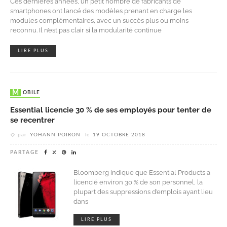
Ces dernières années, un petit nombre de fabricants de
smartphones ont lancé des modèles prenant en charge les
modules complémentaires, avec un succès plus ou moins
reconnu. Il n’est pas clair si la modularité continue
LIRE PLUS
MOBILE
Essential licencie 30 % de ses employés pour tenter de
se recentrer
par
YOHANN POIRON
le
19 OCTOBRE 2018
PARTAGE
Bloomberg indique que Essential Products a
licencié environ 30 % de son personnel, la
plupart des suppressions d’emplois ayant lieu
dans
LIRE PLUS