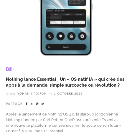
OS
Nothing lance Essential : Un « OS natif IA » qui crée des
apps à la demande, simple surcouche ou révolution ?
par
YOHANN POIRON
le
1 OCTOBRE 2025
PARTAGE
Après le lancement de Nothing OS 4.0, la start-up londonienne
Nothing (fondée par Carl Pei, ex-OnePlus) a présenté Essential,
une nouvelle plateforme censée incarner le socle de son futur «
OS natif IA ». Au menu : Essential