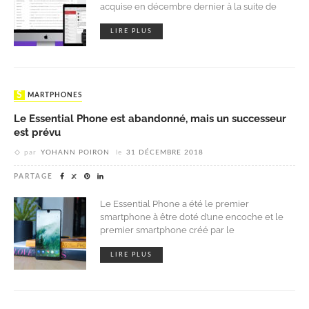
acquise en décembre dernier à la suite de
LIRE PLUS
SMARTPHONES
Le Essential Phone est abandonné, mais un successeur
est prévu
par
YOHANN POIRON
le
31 DÉCEMBRE 2018
PARTAGE
Le Essential Phone a été le premier
smartphone à être doté d’une encoche et le
premier smartphone créé par le
LIRE PLUS