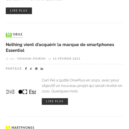
LIRE PLUS
MOBILE
Nothing vient d’acquérir la marque de smartphones
Essential
par
YOHANN POIRON
le
16 FÉVRIER 2021
PARTAGE
Carl Pei a quitté OnePlus en 2020, avec pour
objectif un nouveau projet qui serait révélé en
2021. Quelques mois
LIRE PLUS
SMARTPHONES