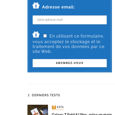
Adresse email:
En utilisant ce formulaire,
vous acceptez le stockage et le
traitement de vos données par ce
site Web.
DERNIERS TESTS
TESTS
Galaxy Z Fold 8 Ultra : prise en main