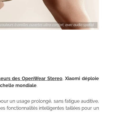
outeurs à oreilles ouvertes ultra-confort, avec audio spatial
seurs des OpenWear Stereo
,
Xiaomi déploie
échelle mondiale
.
pour un usage prolongé, sans fatigue auditive,
s fonctionnalités intelligentes taillées pour un