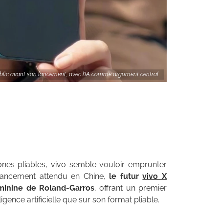
public avant son lancement, avec l’IA comme argument central
ones pliables, vivo semble vouloir emprunter
 lancement attendu en Chine,
le futur
vivo X
éminine de Roland-Garros
, offrant un premier
igence artificielle que sur son format pliable.