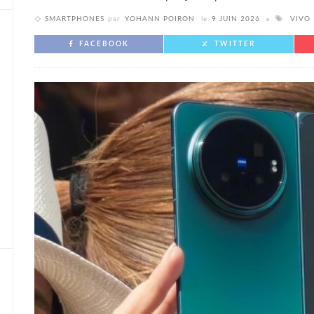
SMARTPHONES
par
YOHANN POIRON
le
9 JUIN 2026
VIVO
FACEBOOK
TWITTER