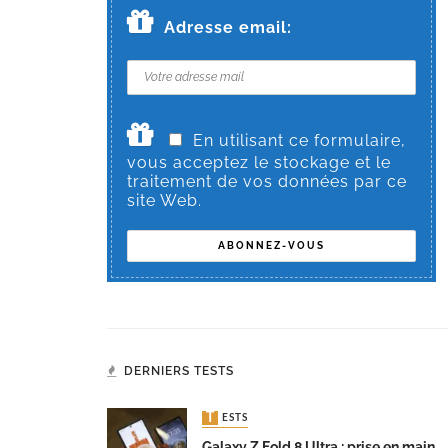
Adresse email:
En utilisant ce formulaire,
vous acceptez le stockage et le
traitement de vos données par ce
site Web.
DERNIERS TESTS
TESTS
Galaxy Z Fold 8 Ultra : prise en main