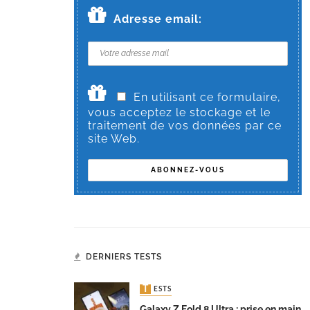
Adresse email:
En utilisant ce formulaire,
vous acceptez le stockage et le
traitement de vos données par ce
site Web.
DERNIERS TESTS
TESTS
Galaxy Z Fold 8 Ultra : prise en main