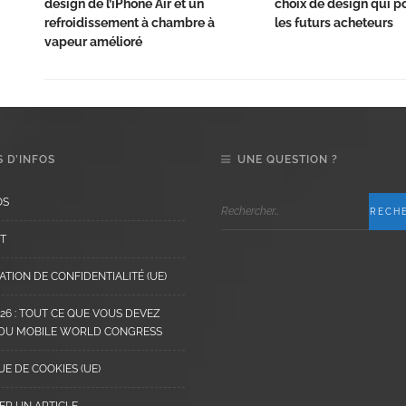
design de l’iPhone Air et un
choix de design qui po
refroidissement à chambre à
les futurs acheteurs
vapeur amélioré
 D’INFOS
UNE QUESTION ?
OS
T
TION DE CONFIDENTIALITÉ (UE)
6 : TOUT CE QUE VOUS DEVEZ
 DU MOBILE WORLD CONGRESS
UE DE COOKIES (UE)