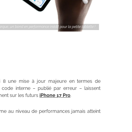
rque, un bond en performance inédit pour la petite tablette !
ini 8 une mise à jour majeure en termes de
ode interne – publié par erreur – laissent
ent sur les futurs
iPhone 17 Pro
.
amme au niveau de performances jamais atteint