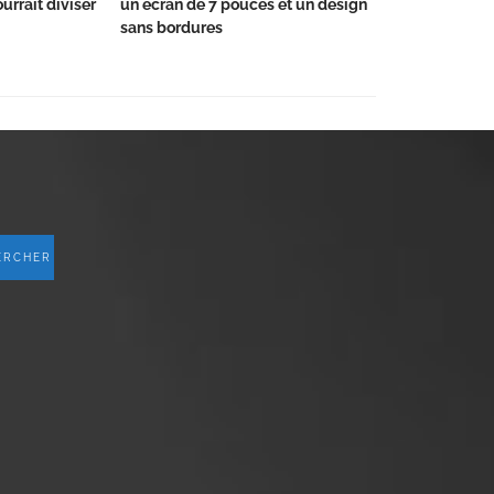
urrait diviser
un écran de 7 pouces et un design
sans bordures