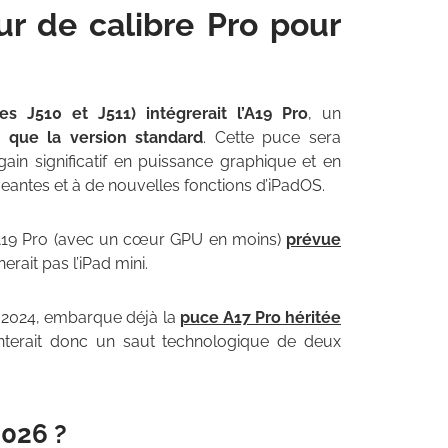
ur de calibre Pro pour
s J510 et J511) intégrerait l’A19 Pro
, un
que la version standard
. Cette puce sera
gain significatif en puissance graphique et en
geantes et à de nouvelles fonctions d’iPadOS.
l’A19 Pro (avec un cœur GPU en moins)
prévue
erait pas l’iPad mini.
en 2024, embarque déjà la
puce A17 Pro héritée
enterait donc un saut technologique de deux
2026 ?