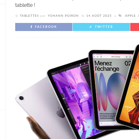
tablette !
TABLETTES
par
YOHANN POIRON
le
14 AOÛT 2025
APPLE
FACEBOOK
TWITTER