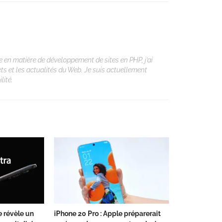
 en matière de développement de sites en PHP, j’ai
ets et les actualités du Web. Je suis actuellement
lité.
e révèle un
iPhone 20 Pro : Apple préparerait