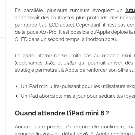
En parallèle, plusieurs rumeurs évoquent un
fut
apporterait des contrastes plus profonds, des noirs pa
par rapport au LCD actuel. Cependant, il n’est pas cer
de la puce A19 Pro. Il est possible qu’Apple déploie la
OLED dans un second temps, à l’horizon 2026.
Le code interne ne se limite pas au modèle mini. 
(codenames J581 et J582) qui pourrait arriver dès
stratégie permettrait à Apple de renforcer son offre su
Un iPad mini ultra-puissant pour les utilisateurs exi
Un iPad abordable mis à jour pour séduire les foyers
Quand attendre l’iPad mini 8 ?
Aucune date précise n’a encore été confirmée, mais
annonce fin 2025 ou début 2026. Si Apple confirme l