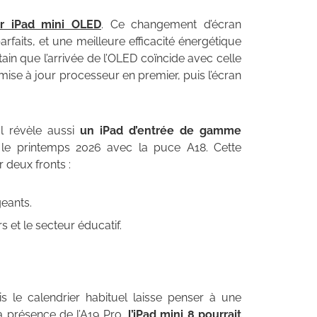
ur iPad mini OLED
. Ce changement d’écran
rfaits, et une meilleure efficacité énergétique
tain que l’arrivée de l’OLED coïncide avec celle
 mise à jour processeur en premier, puis l’écran
Il révèle aussi
un iPad d’entrée de gamme
 le printemps 2026 avec la puce A18. Cette
r deux fronts :
geants.
 et le secteur éducatif.
 le calendrier habituel laisse penser à une
a présence de l’A19 Pro,
l’iPad mini 8 pourrait