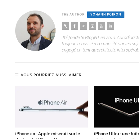
THE AUTHOR
YOHANN POIRON
J’ai fondé le BlogNT en 2010. Autodidacte
toujours poussé ma curiosité sur les suj
engagé en tant qu’architecte interopérabi
VOUS POURRIEZ AUSSI AIMER
iPhone 20 : Apple miserait sur le
iPhone Ultra : une fuit