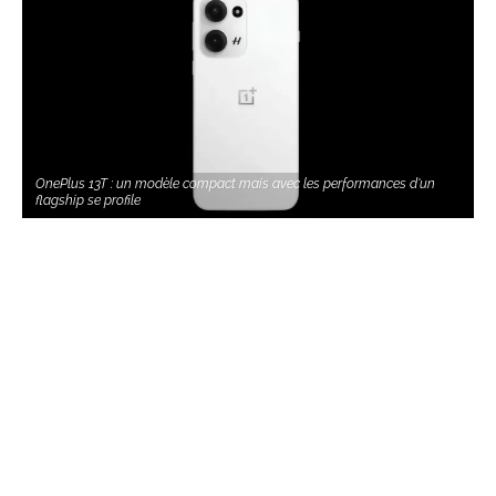
OnePlus 13T : un modèle compact mais avec les performances d'un
flagship se profile