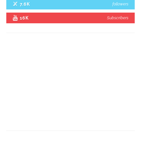
7.6K
followers
16K
Subscribers