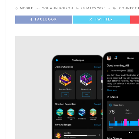
MOBILE
par
YOHANN POIRON
le
28 MARS 2025
CONNECT 
FACEBOOK
TWITTER