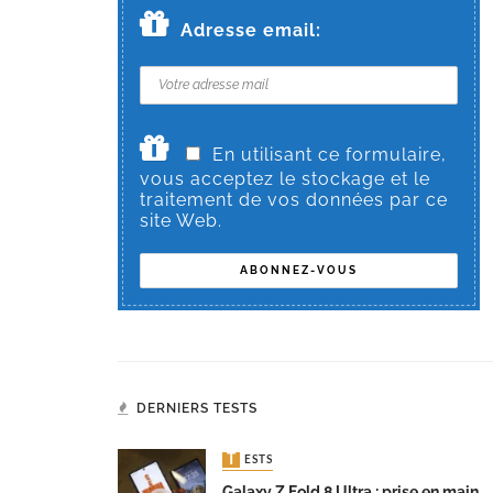
Adresse email:
En utilisant ce formulaire,
vous acceptez le stockage et le
traitement de vos données par ce
site Web.
DERNIERS TESTS
TESTS
Galaxy Z Fold 8 Ultra : prise en main