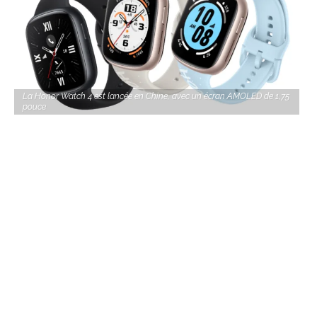
La Honor Watch 4 est lancée en Chine, avec un écran AMOLED de 1,75
pouce