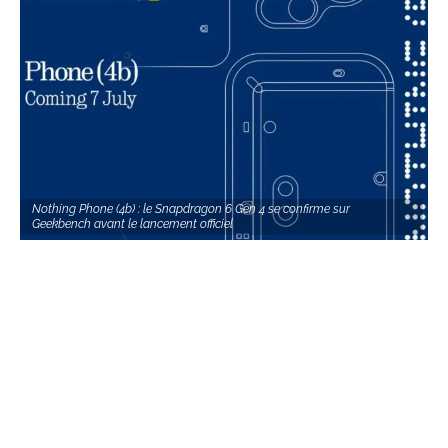
Nothing Phone (4b) : le Snapdragon 6 Gen 4 se confirme sur
Geekbench avant le lancement officiel