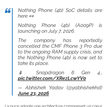
Nothing Phone (4b) SoC details are
here 👀
Nothing Phone (4b) (A009P) is
launching on July 7, 2026.
The company has reportedly
cancelled the CMF Phone 3 Pro due
to the ongoing RAM supply crisis, and
the Nothing Phone (4b) is now set to
take its place.
📱 Snapdragon 6 Gen 4…
pic.twitter.com/XRezLcwYV0
— Abhishek Yadav (@yabhishekhd)
June 23, 2026
La puce adopte une architecture comprenant un cœur