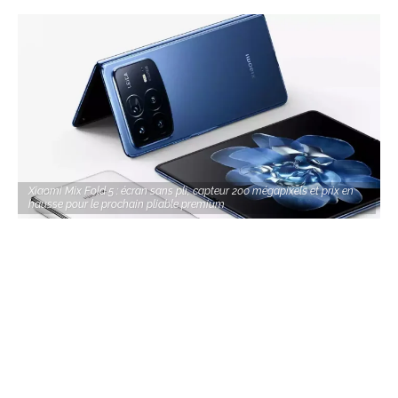
Xiaomi Mix Fold 5 : écran sans pli, capteur 200 mégapixels et prix en
hausse pour le prochain pliable premium