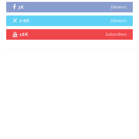
3K
followers
7.6K
followers
16K
Subscribers