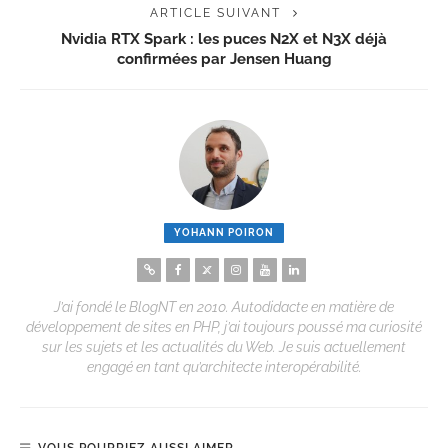
ARTICLE SUIVANT
Nvidia RTX Spark : les puces N2X et N3X déjà
confirmées par Jensen Huang
YOHANN POIRON
J’ai fondé le BlogNT en 2010. Autodidacte en matière de
développement de sites en PHP, j’ai toujours poussé ma curiosité
sur les sujets et les actualités du Web. Je suis actuellement
engagé en tant qu’architecte interopérabilité.
VOUS POURRIEZ AUSSI AIMER