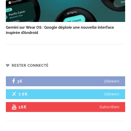
Gemini sur Wear OS : Google déploie une nouvelle interface
inspirée d’Android
RESTER CONNECTÉ
3K
followers
7.6K
followers
16K
Subscribers