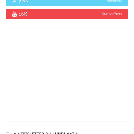
7.6K
followers
16K
Subscribers