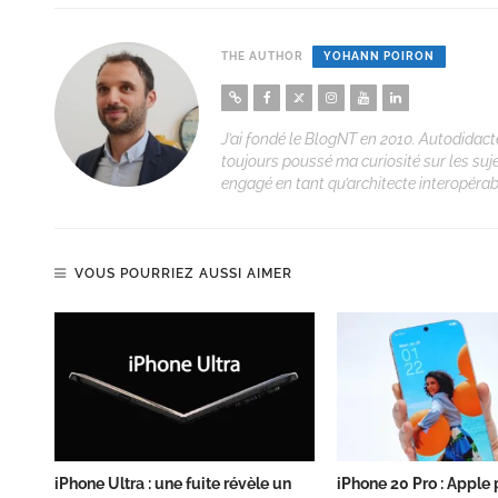
THE AUTHOR
YOHANN POIRON
J’ai fondé le BlogNT en 2010. Autodidacte
toujours poussé ma curiosité sur les suj
engagé en tant qu’architecte interopérabi
VOUS POURRIEZ AUSSI AIMER
iPhone Ultra : une fuite révèle un
iPhone 20 Pro : Apple 