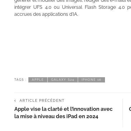
générer et modifier des images, rédiger des e-mails e
intégrer UFS 4.0 ou Universal Flash Storage 4.0
accrues des applications d’IA.
TAGS :
APPLE
GALAXY S24
IPHONE 16
ARTICLE PRÉCÉDENT
Apple vise la clarté et l’innovation avec
la mise à niveau des iPad en 2024