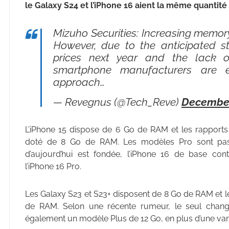
le Galaxy S24 et l’iPhone 16 aient la même quantit
Mizuho Securities: Increasing memory 
However, due to the anticipated s
prices next year and the lack of
smartphone manufacturers are e
approach…
— Revegnus (@Tech_Reve)
December
L’iPhone 15 dispose de 6 Go de RAM et les rapports 
doté de 8 Go de RAM. Les modèles Pro sont pas
d’aujourd’hui est fondée, l’iPhone 16 de base co
l’iPhone 16 Pro.
Les Galaxy S23 et S23+ disposent de 8 Go de RAM et l
de RAM. Selon une récente rumeur, le seul chang
également un modèle Plus de 12 Go, en plus d’une var