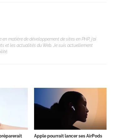
 en matière de développement de sites en PHP, j’ai
ets et les actualités du Web. Je suis actuellement
lité.
préparerait
Apple pourrait lancer ses AirPods