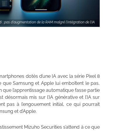
6 : pas d'augmentation de la RAM malgré l'intégration de l'IA
artphones dotés d’une IA avec la série Pixel 8
 ce que Samsung et Apple lui emboîtent le pas,
en que l’apprentissage automatique fasse partie
 désormais mis sur l’IA générative et l’IA sur
nt pas à l’engouement initial, ce qui pourrait
msung et d’Apple.
tissement Mizuho Securities s’attend à ce que