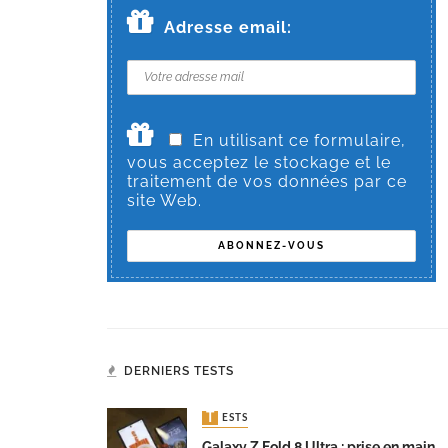
Adresse email:
En utilisant ce formulaire,
vous acceptez le stockage et le
traitement de vos données par ce
site Web.
DERNIERS TESTS
TESTS
Galaxy Z Fold 8 Ultra : prise en main