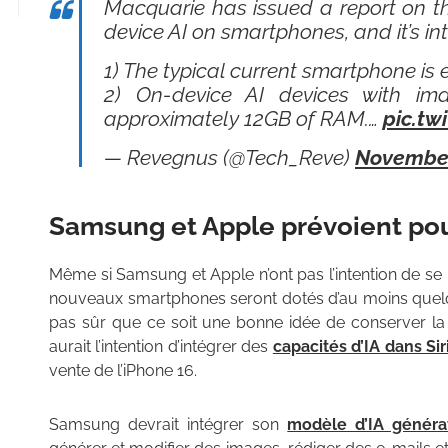
Macquarie has issued a report on t
device AI on smartphones, and it’s int
1) The typical current smartphone i
2) On-device AI devices with imag
approximately 12GB of RAM.…
pic.tw
— Revegnus (@Tech_Reve)
November
Samsung et Apple prévoient pour
Même si Samsung et Apple n’ont pas l’intention de se 
nouveaux smartphones seront dotés d’au moins quelqu
pas sûr que ce soit une bonne idée de conserver l
aurait l’intention d’intégrer des
capacités d’IA dans Sir
vente de l’iPhone 16.
Samsung devrait intégrer son
modèle d’IA généra