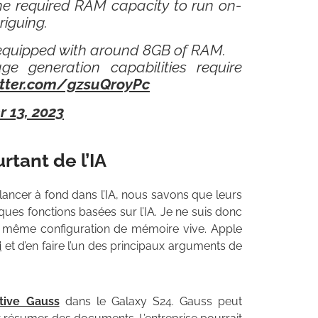
he required RAM capacity to run on-
riguing.
s equipped with around 8GB of RAM.
e generation capabilities require
itter.com/gzsuQroyPc
 13, 2023
tant de l’IA
lancer à fond dans l’IA, nous savons que leurs
es fonctions basées sur l’IA. Je ne suis donc
a même configuration de mémoire vive. Apple
i
et d’en faire l’un des principaux arguments de
tive Gauss
dans le Galaxy S24. Gauss peut