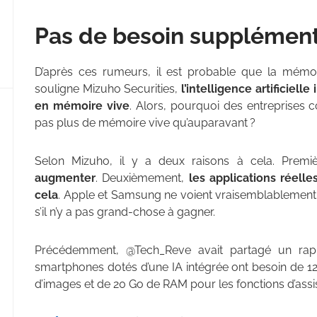
Pas de besoin supplément
D’après ces rumeurs, il est probable que la mém
souligne Mizuho Securities,
l’intelligence artificiel
en mémoire vive
. Alors, pourquoi des entreprise
pas plus de mémoire vive qu’auparavant ?
Selon Mizuho, il y a deux raisons à cela. Prem
augmenter
. Deuxièmement,
les applications réell
cela
. Apple et Samsung ne voient vraisemblablement p
s’il n’y a pas grand-chose à gagner.
Précédemment, @Tech_Reve avait partagé un rap
smartphones dotés d’une IA intégrée ont besoin de 1
d’images et de 20 Go de RAM pour les fonctions d’assis