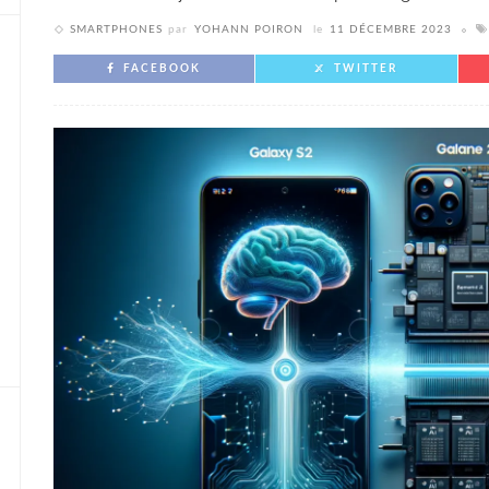
SMARTPHONES
par
YOHANN POIRON
le
11 DÉCEMBRE 2023
FACEBOOK
TWITTER