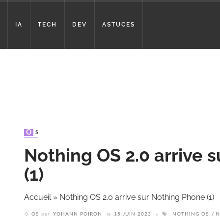
IA
TECH
DEV
ASTUCES
OS
Nothing OS 2.0 arrive 
(1)
Accueil
»
Nothing OS 2.0 arrive sur Nothing Phone (1)
OS
par
YOHANN POIRON
le
15 JUIN 2023
NOTHING OS
N