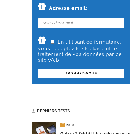
Adresse email:
En utilisant ce formulaire,
vous acceptez le stockage et le
traitement de vos données par ce
site Web.
DERNIERS TESTS
TESTS
Galaxy Z Fold 8 Ultra : prise en main