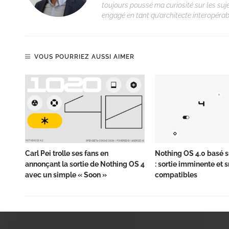
toujours poussé ma curiosité sur les suj
engagé en tant qu’architecte interopérabi
VOUS POURRIEZ AUSSI AIMER
Carl Pei trolle ses fans en
Nothing OS 4.0 basé s
annonçant la sortie de Nothing OS 4
: sortie imminente et
avec un simple « Soon »
compatibles