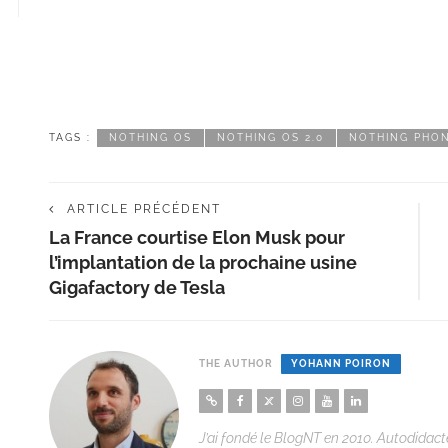
TAGS :
NOTHING OS
NOTHING OS 2.0
NOTHING PHON
ARTICLE PRÉCÉDENT
La France courtise Elon Musk pour
l’implantation de la prochaine usine
Gigafactory de Tesla
THE AUTHOR
YOHANN POIRON
J’ai fondé le BlogNT en 2010. Autodidacte