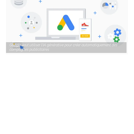
Google veut utiliser l'IA générative pour créer automatiquement des
campagnes publicitaires