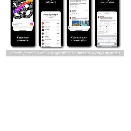
Threads franchit le seuil des 150 millions d'utilisateurs actifs mensuels